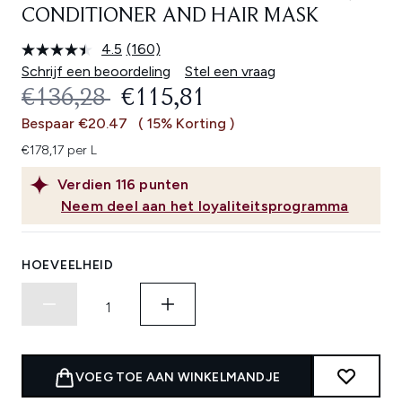
CONDITIONER AND HAIR MASK
4.5
(160)
Lees
160
Schrijf een beoordeling
Stel een vraag
beoordelingen.
RECOMMENDED RETAIL PRICE:
HUIDIGE PRIJS:
€136,28
€115,81
Dezelfde
paginalink.
Bespaar €20.47
( 15% Korting )
€178,17 per L
Verdien
116
punten
Neem deel aan het loyaliteitsprogramma
HOEVEELHEID
VOEG TOE AAN WINKELMANDJE