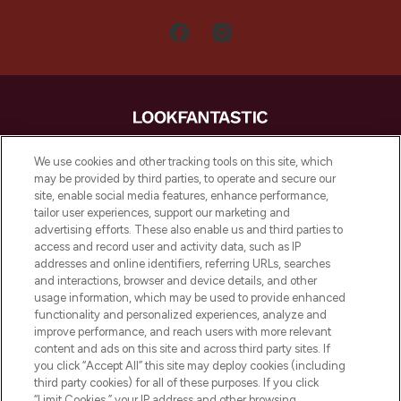
LOOKFANTASTIC is de ultieme online
We use cookies and other tracking tools on this site, which
beautybestemming van Europa, met de
may be provided by third parties, to operate and secure our
beste huidverzorging, haarproducten en
site, enable social media features, enhance performance,
make-up van meer dan 200 topmerken.
tailor user experiences, support our marketing and
Shop online of via de app, met gratis
advertising efforts. These also enable us and third parties to
verzending vanaf €40.
access and record user and activity data, such as IP
addresses and online identifiers, referring URLs, searches
and interactions, browser and device details, and other
Cookie-toestemming
usage information, which may be used to provide enhanced
Do Not Sell or Share My Personal
functionality and personalized experiences, analyze and
Information
improve performance, and reach users with more relevant
content and ads on this site and across third party sites. If
you click “Accept All” this site may deploy cookies (including
HELP & INFORMATIE
third party cookies) for all of these purposes. If you click
“Limit Cookies,” your IP address and other browsing