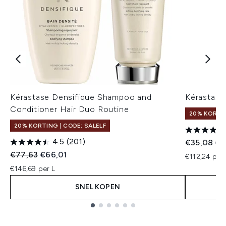
Kérastase Densifique Shampoo and
Kérastase
Conditioner Hair Duo Routine
20% KORTIN
20% KORTING | CODE: SALELF
4.5
(201)
Recommend
Hui
€35,08
€2
Recommended Retail Price:
Huidige prijs:
€77,63
€66,01
€112,24 per 
€146,69 per L
SNEL KOPEN
Showing slide 1