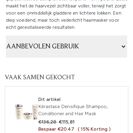
maakt het de haarvezel zichtbaar voller, terwijl het zorgt
voor een onmiddellijk gladdere en lichtere lokken. Een
diep voedend, maar toch vederlicht haarmasker voor
echt gerevitaliseerde resultaten
AANBEVOLEN GEBRUIK
VAAK SAMEN GEKOCHT
Dit artikel
Kérastase Densifique Shampoo,
Conditioner and Hair Mask
Recommended Retail Price:
Huidige prijs:
€136,28
€115,81
Bespaar €20.47
( 15% Korting )