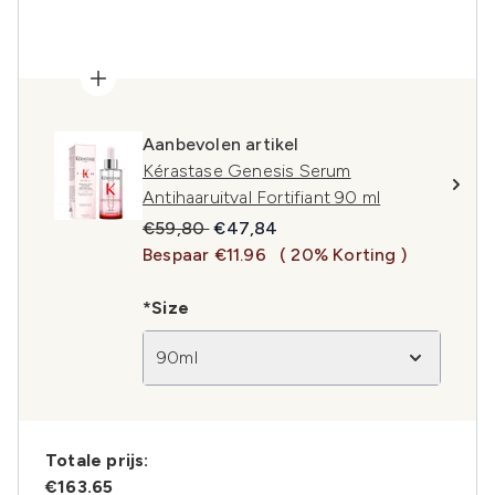
Aanbevolen artikel
Kérastase Genesis Serum
Antihaaruitval Fortifiant 90 ml
Recommended Retail Price:
Huidige prijs:
€59,80
€47,84
Bespaar €11.96
( 20% Korting )
*Size
90ml
Totale prijs:
€163.65