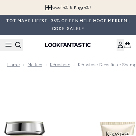
Overslaan naar de hoofdinhou
App downloaden
TOT MAAR LIEFST -35% OP EEN HELE HOOP MERKEN |
CODE: SALELF
Home
Merken
Kérastase
Kérastase Densifique Shamp
Now showing image 1 Kérastase Densifique Shampoo, Condit