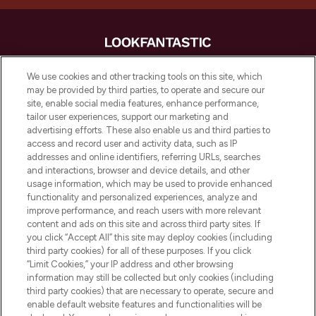
LOOKFANTASTIC is de ultieme online
We use cookies and other tracking tools on this site, which
beautybestemming van Europa, met de
may be provided by third parties, to operate and secure our
beste huidverzorging, haarproducten en
site, enable social media features, enhance performance,
make-up van meer dan 200 topmerken.
tailor user experiences, support our marketing and
Shop online of via de app, met gratis
advertising efforts. These also enable us and third parties to
verzending vanaf €40.
access and record user and activity data, such as IP
addresses and online identifiers, referring URLs, searches
and interactions, browser and device details, and other
Cookie-toestemming
usage information, which may be used to provide enhanced
Do Not Sell or Share My Personal
functionality and personalized experiences, analyze and
Information
improve performance, and reach users with more relevant
content and ads on this site and across third party sites. If
you click “Accept All” this site may deploy cookies (including
HELP & INFORMATIE
third party cookies) for all of these purposes. If you click
“Limit Cookies,” your IP address and other browsing
information may still be collected but only cookies (including
BEDRIJFSINFORMATIE
third party cookies) that are necessary to operate, secure and
enable default website features and functionalities will be