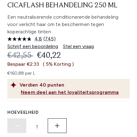
CICAFLASH BEHANDELING 250 ML
Een neutraliserende conditionerende behandeling
voor verlicht haar om te beschermen tegen
koperachtige tinten.
4.8
(745)
Lees
745
Schrijf een beoordeling
Stel een vraag
beoordelingen.
RECOMMENDED RETAIL PRICE:
HUIDIGE PRIJS:
€42,55
€40,22
Dezelfde
paginalink.
Bespaar €2.33
( 5% Korting )
€160,88 per L
Verdien
40
punten
Neem deel aan het loyaliteitsprogramma
HOEVEELHEID