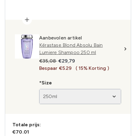
Aanbevolen artikel
Kérastase Blond Absolu Bain
Lumiere Shampoo 250 ml
Recommended Retail Price:
Huidige prijs:
€35,08
€29,79
Bespaar €5.29
( 15% Korting )
*Size
250ml
Totale prijs:
€70.01