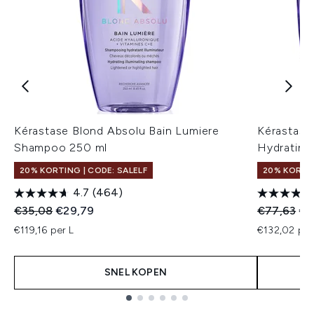
Kérastase Blond Absolu Bain Lumiere
Kérastase
Shampoo 250 ml
Hydrating
20% KORTING | CODE: SALELF
20% KORTIN
4.7
(464)
Recommended Retail Price:
Huidige prijs:
Recommend
Hui
€35,08
€29,79
€77,63
€6
€119,16 per L
€132,02 per
SNEL KOPEN
Showing slide 1