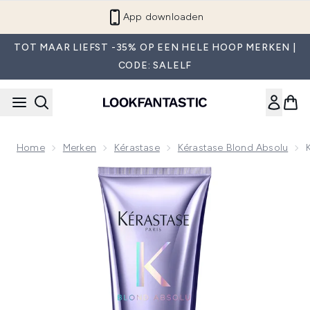
Overslaan naar de hoofdinhou
App downloaden
TOT MAAR LIEFST -35% OP EEN HELE HOOP MERKEN |
CODE: SALELF
Home
Merken
Kérastase
Kérastase Blond Absolu
Now showing image 1 Kérastase Blond Absolu Cicaflash Beha