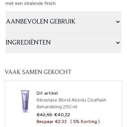
met een stralende finish.
AANBEVOLEN GEBRUIK
INGREDIËNTEN
VAAK SAMEN GEKOCHT
Dit artikel
Kérastase Blond Absolu Cicaflash
Behandeling 250 ml
Recommended Retail Price:
Huidige prijs:
€42,55
€40,22
Bespaar €2.33
( 5% Korting )