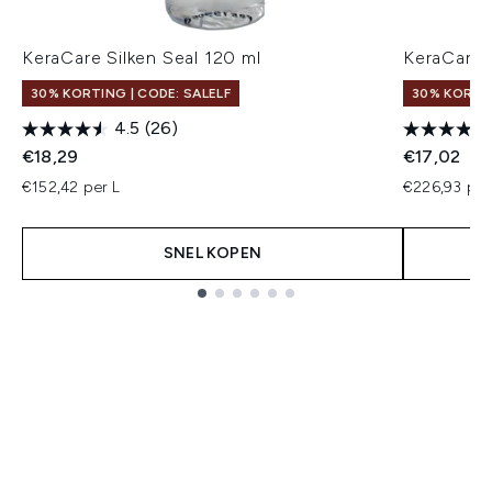
KeraCare Silken Seal 120 ml
KeraCare 
30% KORTING | CODE: SALELF
30% KORTIN
4.5
(26)
€18,29
€17,02
€152,42 per L
€226,93 pe
SNEL KOPEN
Showing slide 1