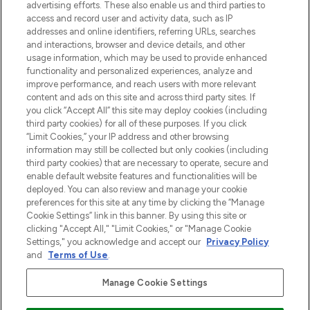
Shop online of via de app, met gratis
advertising efforts. These also enable us and third parties to
verzending vanaf €40.
access and record user and activity data, such as IP
addresses and online identifiers, referring URLs, searches
and interactions, browser and device details, and other
Cookie-toestemming
usage information, which may be used to provide enhanced
Do Not Sell or Share My Personal
functionality and personalized experiences, analyze and
Information
improve performance, and reach users with more relevant
content and ads on this site and across third party sites. If
you click “Accept All” this site may deploy cookies (including
HELP & INFORMATIE
third party cookies) for all of these purposes. If you click
“Limit Cookies,” your IP address and other browsing
information may still be collected but only cookies (including
BEDRIJFSINFORMATIE
third party cookies) that are necessary to operate, secure and
enable default website features and functionalities will be
deployed. You can also review and manage your cookie
OVER LOOKFANTASTIC
preferences for this site at any time by clicking the “Manage
Cookie Settings” link in this banner. By using this site or
clicking "Accept All," "Limit Cookies," or "Manage Cookie
Settings," you acknowledge and accept our
Privacy Policy
and
Terms of Use
.
Betaal veilig met
Manage Cookie Settings