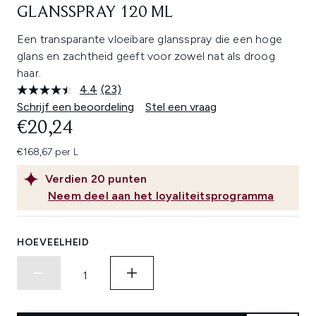
GLANSSPRAY 120 ML
Een transparante vloeibare glansspray die een hoge
glans en zachtheid geeft voor zowel nat als droog
haar.
4.4
(23)
Lees
23
Schrijf een beoordeling
Stel een vraag
beoordelingen.
€20,24
Dezelfde
paginalink.
€168,67 per L
Verdien
20
punten
Neem deel aan het loyaliteitsprogramma
HOEVEELHEID