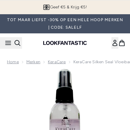
Overslaan naar de hoofdinhou
App downloaden
TOT MAAR LIEFST -30% OP EEN HELE HOOP MERKEN
| CODE: SALELF
Home
Merken
KeraCare
KeraCare Silken Seal Vloeiba
Now showing image 1 KeraCare Silken Seal Vloeibare Glanssp