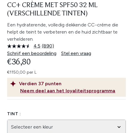
CC+ CRÈME MET SPF50 32 ML
(VERSCHILLENDE TINTEN)
Een hydraterende, volledig dekkende CC-crème die
helpt de teint te verbeteren en de huid zichtbaar te
verhelderen.
4.5
(890)
Lees
890
Schrijf een beoordeling
Stel een vraag
beoordelingen.
€36,80
Dezelfde
paginalink.
€1150,00 per L
Verdien
37
punten
Neem deel aan het loyaliteitsprogramma
TINT :
Selecteer een kleur