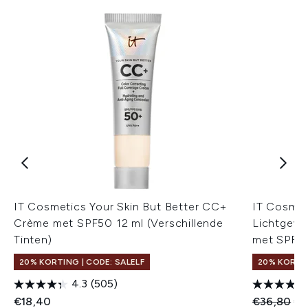
IT Cosmetics Your Skin But Better CC+
IT Cosme
Crème met SPF50 12 ml (Verschillende
Lichtgewi
Tinten)
met SPF40
20% KORTING | CODE: SALELF
20% KORTIN
4.3
(505)
Recommend
Hui
€18,40
€36,80
€3