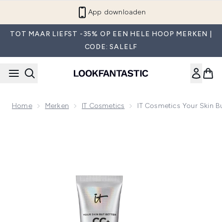
Overslaan naar de hoofdinhou
App downloaden
TOT MAAR LIEFST -35% OP EEN HELE HOOP MERKEN |
CODE: SALELF
Home
Merken
IT Cosmetics
IT Cosmetics Your Skin B
Now showing image 1 IT Cosmetics Your Skin But Better CC+