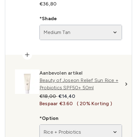
€36,80
*Shade
Medium Tan
Aanbevolen artikel
Beauty of Joseon Relief Sun Rice +
Probiotics SPF50+ 50ml
Recommended Retail Price:
Huidige prijs:
€18,00
€14,40
Bespaar €3.60
( 20% Korting )
*Option
Rice + Probiotics