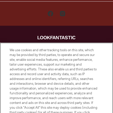
LOOKFANTASTIC is de ultieme online
We use cookies and other tracking tools on this site, which
beautybestemming van Europa, met de
may be provided by third parties, to operate and secure our
beste huidverzorging, haarproducten en
site, enable social media features, enhance performance,
make-up van meer dan 200 topmerken.
tailor user experiences, support our marketing and
Shop online of via de app, met gratis
advertising efforts. These also enable us and third parties to
verzending vanaf €40.
access and record user and activity data, such as IP
addresses and online identifiers, referring URLs, searches
and interactions, browser and device details, and other
Cookie-toestemming
usage information, which may be used to provide enhanced
Do Not Sell or Share My Personal
functionality and personalized experiences, analyze and
Information
improve performance, and reach users with more relevant
content and ads on this site and across third party sites. If
you click “Accept All” this site may deploy cookies (including
HELP & INFORMATIE
third party cookies) for all of these purposes. If you click