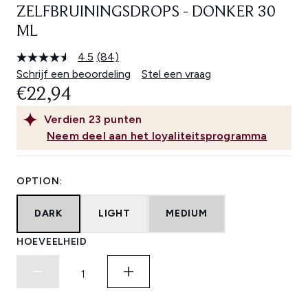
ZELFBRUININGSDROPS - DONKER 30
ML
4.5
(84)
Lees
84
Schrijf een beoordeling
Stel een vraag
beoordelingen.
€22,94
Dezelfde
paginalink.
Verdien
23
punten
Neem deel aan het loyaliteitsprogramma
OPTION:
DARK
LIGHT
MEDIUM
HOEVEELHEID