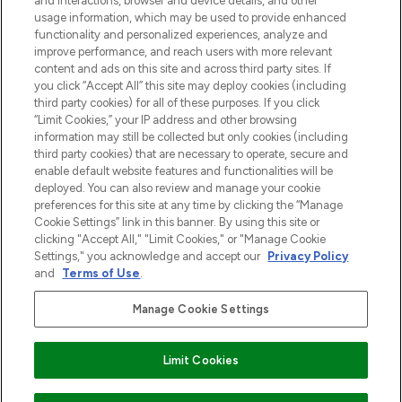
and interactions, browser and device details, and other
Cookie-toestemming
usage information, which may be used to provide enhanced
Do Not Sell or Share My Personal
functionality and personalized experiences, analyze and
Information
improve performance, and reach users with more relevant
content and ads on this site and across third party sites. If
you click “Accept All” this site may deploy cookies (including
HELP & INFORMATIE
third party cookies) for all of these purposes. If you click
“Limit Cookies,” your IP address and other browsing
information may still be collected but only cookies (including
BEDRIJFSINFORMATIE
third party cookies) that are necessary to operate, secure and
enable default website features and functionalities will be
deployed. You can also review and manage your cookie
OVER LOOKFANTASTIC
preferences for this site at any time by clicking the “Manage
Cookie Settings” link in this banner. By using this site or
clicking "Accept All," "Limit Cookies," or "Manage Cookie
Settings," you acknowledge and accept our
Privacy Policy
and
Terms of Use
.
Betaal veilig met
Manage Cookie Settings
Limit Cookies