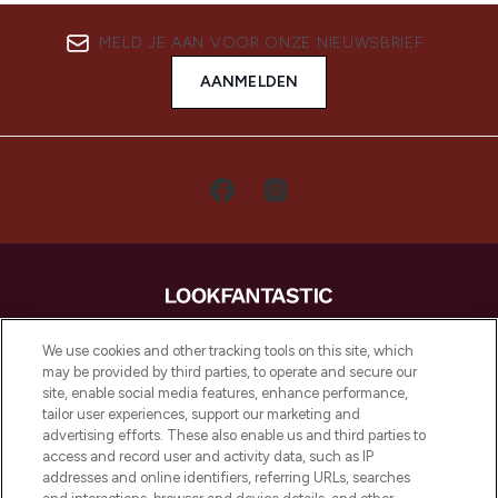
MELD JE AAN VOOR ONZE NIEUWSBRIEF
AANMELDEN
LOOKFANTASTIC is de ultieme online
We use cookies and other tracking tools on this site, which
beautybestemming van Europa, met de
may be provided by third parties, to operate and secure our
beste huidverzorging, haarproducten en
site, enable social media features, enhance performance,
make-up van meer dan 200 topmerken.
tailor user experiences, support our marketing and
Shop online of via de app, met gratis
advertising efforts. These also enable us and third parties to
verzending vanaf €40.
access and record user and activity data, such as IP
addresses and online identifiers, referring URLs, searches