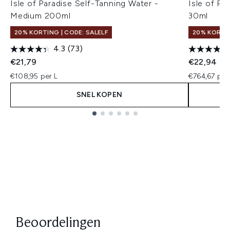
Isle of Paradise Self-Tanning Water -
Isle of Pa
Medium 200ml
30ml
20% KORTING | CODE: SALELF
20% KORTIN
4.3
(73)
€21,79
€22,94
€108,95 per L
€764,67 per
SNEL KOPEN
Showing slide 1