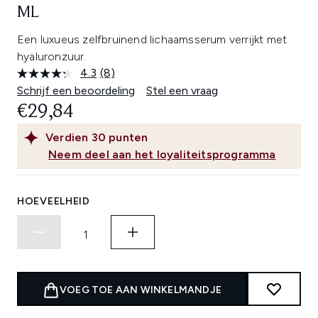
ML
Een luxueus zelfbruinend lichaamsserum verrijkt met
hyaluronzuur.
4.3
(8)
Lees
8
Schrijf een beoordeling
Stel een vraag
beoordelingen.
€29,84
Dezelfde
paginalink.
Verdien
30
punten
Neem deel aan het loyaliteitsprogramma
HOEVEELHEID
VOEG TOE AAN WINKELMANDJE