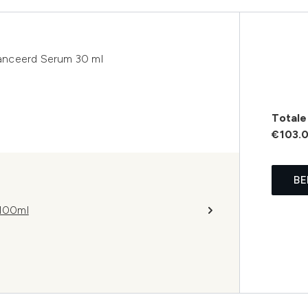
anceerd Serum 30 ml
Totale 
€103.
BE
 100ml