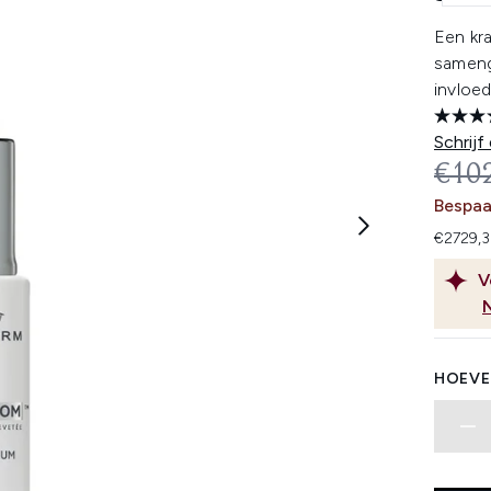
Een kra
sameng
invloed
Schrijf
REC
€10
Bespa
€2729,3
V
HOEVE