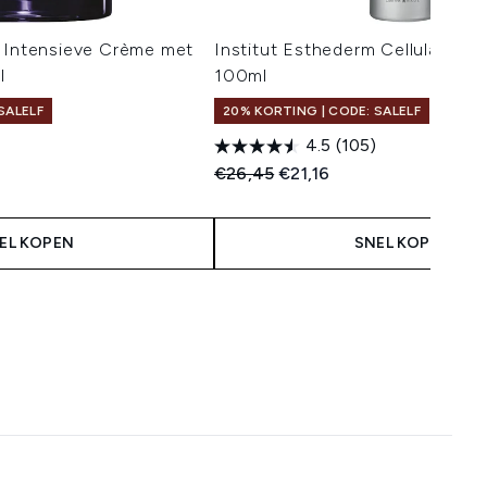
m Intensieve Crème met
Institut Esthederm Cellular Wat
l
100ml
SALELF
20% KORTING | CODE: SALELF
4.5
(105)
 Price:
s:
Recommended Retail Price:
Huidige prijs:
€26,45
€21,16
EL KOPEN
SNEL KOPEN