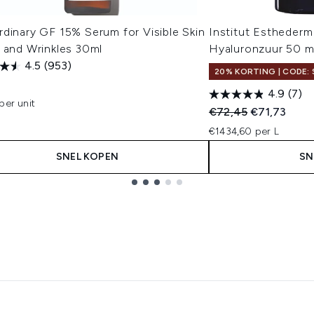
dinary GF 15% Serum for Visible Skin
Institut Estheder
 and Wrinkles 30ml
Hyaluronzuur 50 m
4.5
(953)
20% KORTING | CODE: 
3
4.9
(7)
per unit
Recommended Retail
Huidige prij
€72,45
€71,73
€1434,60 per L
SNEL KOPEN
SN