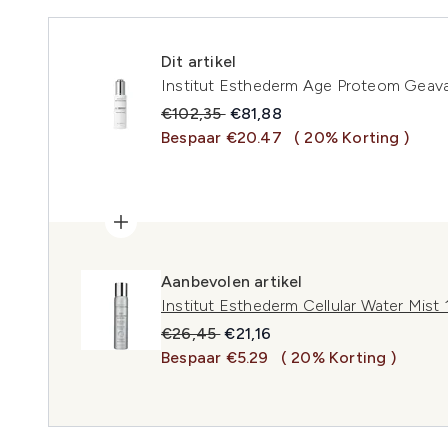
Dit artikel
Institut Esthederm Age Proteom Geav
Recommended Retail Price:
Huidige prijs:
€102,35
€81,88
Bespaar €20.47
( 20% Korting )
Aanbevolen artikel
Institut Esthederm Cellular Water Mist
Recommended Retail Price:
Huidige prijs:
€26,45
€21,16
Bespaar €5.29
( 20% Korting )