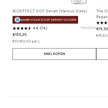
BIOEFFECT EGF Serum (Various Sizes)
The Or
Repair
AANBEVOLEN DOOR DERMATOLOGEN
15ml
30ml
4.6
(74)
€15,5
€155,25
€15,53 
€10350,00 per L
SNEL KOPEN
Showing slide 1