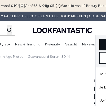
Overslaan naar de hoofdinhou
g vanaf €40*
Geef €5 & Krijg €5!
Word lid van LF Beauty Plus
 MAAR LIEFST -35% OP EEN HELE HOOP MERKEN | CODE: SA
ty Box
New & Trending
K-Beauty
Gezicht
Make-up
Pa
r)
nter submenu (Sale)
Enter submenu (Merken)
Enter submenu (Beauty Box)
Enter submenu (New & Trending)
Enter submenu (K-Beauty
E
ederm Age Proteom Geavanceerd Serum 30 Ml
om Geavanceerd Serum 30 ml
Jou
INST
Je 
INS
PRO
Uw 
SER