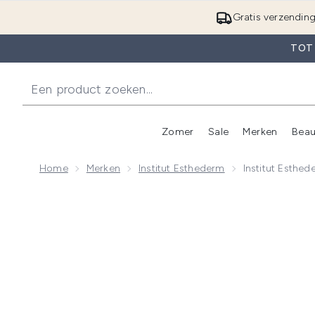
Gratis verzendin
TOT
Zomer
Sale
Merken
Beau
Enter submenu (Zome
E
Home
Merken
Institut Esthederm
Institut Esth
Now showing image 1 Institut Esthederm Age Prote