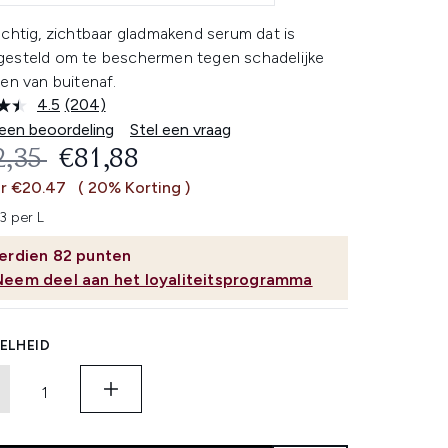
chtig, zichtbaar gladmakend serum dat is
esteld om te beschermen tegen schadelijke
en van buitenaf.
4.5
(204)
Lees
204
 een beoordeling
Stel een vraag
beoordelingen.
OMMENDED RETAIL PRICE:
HUIDIGE PRIJS:
2,35
€81,88
Dezelfde
paginalink.
ar €20.47
( 20% Korting )
3 per L
erdien
82
punten
Neem deel aan het loyaliteitsprogramma
ELHEID