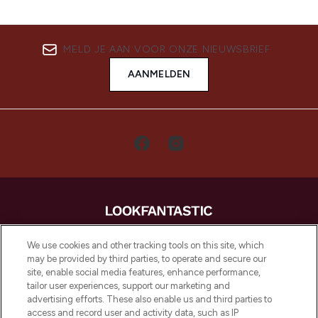
MELD JE AAN VOOR ONZE NIEUWSBRIEF
AANMELDEN
LOOKFANTASTIC is de ultieme online
We use cookies and other tracking tools on this site, which
beautybestemming van Europa, met de
may be provided by third parties, to operate and secure our
beste huidverzorging, haarproducten en
site, enable social media features, enhance performance,
make-up van meer dan 200 topmerken.
tailor user experiences, support our marketing and
Shop online of via de app, met gratis
advertising efforts. These also enable us and third parties to
verzending vanaf €40.
access and record user and activity data, such as IP