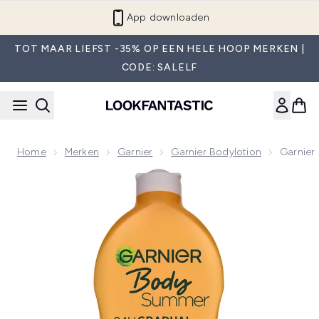
Overslaan naar de hoofdinhou
App downloaden
TOT MAAR LIEFST -35% OP EEN HELE HOOP MERKEN |
CODE: SALELF
Home
Merken
Garnier
Garnier Bodylotion
Garnier
Now showing image 1 Garnier Summer Body Hydraterende Geli