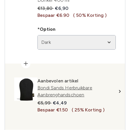
Donker 400 ml
Recommended Retail Price:
Huidige prijs:
€13,80
€6,90
Bespaar €6.90
( 50% Korting )
*Option
Dark
Aanbevolen artikel
Bondi Sands Herbruikbare
Aanbrenghandschoen
Recommended Retail Price:
Huidige prijs:
€5,99
€4,49
Bespaar €1.50
( 25% Korting )