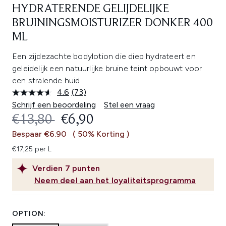
HYDRATERENDE GELIJDELIJKE
BRUININGSMOISTURIZER DONKER 400
ML
Een zijdezachte bodylotion die diep hydrateert en
geleidelijk een natuurlijke bruine teint opbouwt voor
een stralende huid.
4.6
(73)
Lees
73
Schrijf een beoordeling
Stel een vraag
beoordelingen.
RECOMMENDED RETAIL PRICE:
HUIDIGE PRIJS:
€13,80
€6,90
Dezelfde
paginalink.
Bespaar €6.90
( 50% Korting )
€17,25 per L
Verdien
7
punten
Neem deel aan het loyaliteitsprogramma
OPTION: