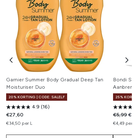
Garnier Summer Body Gradual Deep Tan
Bondi San
Moisturiser Duo
Aanbreng
20% KORTING | CODE: SALELF
25% KORTIN
4.9
(16)
Recommend
Huid
€27,60
€5,99
€4,
€34,50 per L
€4,49 per un