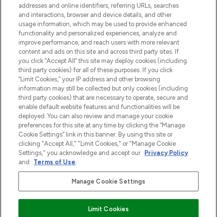
addresses and online identifiers, referring URLs, searches
and interactions, browser and device details, and other
Cookie-toestemming
usage information, which may be used to provide enhanced
Do Not Sell or Share My Personal
functionality and personalized experiences, analyze and
Information
improve performance, and reach users with more relevant
content and ads on this site and across third party sites. If
you click “Accept All” this site may deploy cookies (including
HELP & INFORMATIE
third party cookies) for all of these purposes. If you click
“Limit Cookies,” your IP address and other browsing
information may still be collected but only cookies (including
BEDRIJFSINFORMATIE
third party cookies) that are necessary to operate, secure and
enable default website features and functionalities will be
deployed. You can also review and manage your cookie
OVER LOOKFANTASTIC
preferences for this site at any time by clicking the “Manage
Cookie Settings” link in this banner. By using this site or
clicking "Accept All," "Limit Cookies," or "Manage Cookie
Settings," you acknowledge and accept our
Privacy Policy
and
Terms of Use
.
Betaal veilig met
Manage Cookie Settings
Limit Cookies