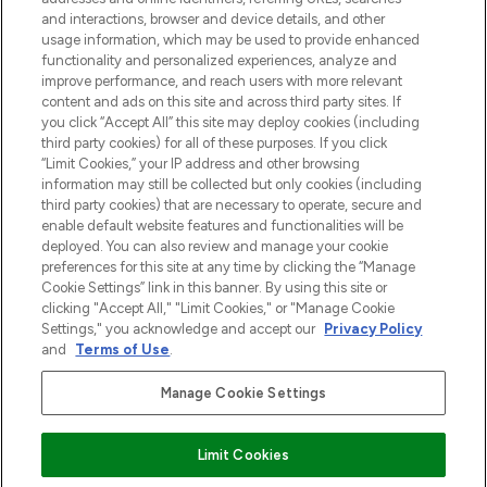
and interactions, browser and device details, and other
Cookie-toestemming
usage information, which may be used to provide enhanced
Do Not Sell or Share My Personal
functionality and personalized experiences, analyze and
Information
improve performance, and reach users with more relevant
content and ads on this site and across third party sites. If
you click “Accept All” this site may deploy cookies (including
HELP & INFORMATIE
third party cookies) for all of these purposes. If you click
“Limit Cookies,” your IP address and other browsing
information may still be collected but only cookies (including
BEDRIJFSINFORMATIE
third party cookies) that are necessary to operate, secure and
enable default website features and functionalities will be
deployed. You can also review and manage your cookie
OVER LOOKFANTASTIC
preferences for this site at any time by clicking the “Manage
Cookie Settings” link in this banner. By using this site or
clicking "Accept All," "Limit Cookies," or "Manage Cookie
Settings," you acknowledge and accept our
Privacy Policy
and
Terms of Use
.
Betaal veilig met
Manage Cookie Settings
Limit Cookies