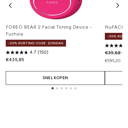
FOREO BEAR 2 Facial Toning Device -
NuFACE Hy
Fuchsia
-30% KORT
-30% KORTING CODE: ZONDAG
4.7
(150)
Recommend
Hui
€39,68
€2
€435,85
€595,20 per
SNEL KOPEN
Showing slide 1