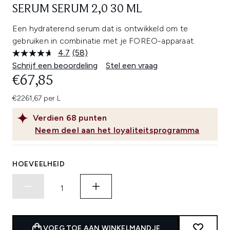
SERUM SERUM 2,0 30 ML
Een hydraterend serum dat is ontwikkeld om te
gebruiken in combinatie met je FOREO-apparaat.
4.7
(58)
Lees
58
Schrijf een beoordeling
Stel een vraag
beoordelingen.
€67,85
Dezelfde
paginalink.
€2261,67 per L
Verdien
68
punten
Neem deel aan het loyaliteitsprogramma
HOEVEELHEID
VOEG TOE AAN WINKELMANDJE