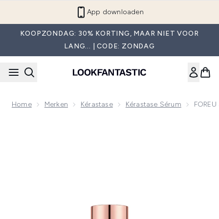
Overslaan naar de hoofdinhou
App downloaden
KOOPZONDAG: 30% KORTING, MAAR NIET VOOR
LANG... | CODE: ZONDAG
Home
Merken
Kérastase
Kérastase Sérum
FOREU 
Now showing image 1 FOREU SUPERCHARGED SERUM SERU