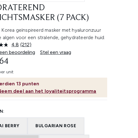
DRATEREND
ICHTSMASKER (7 PACK)
 Korea geïnspireerd masker met hyaluronzuur
 algen voor een stralende, gehydrateerde huid.
4.8
(212)
Lees
212
 een beoordeling
Stel een vraag
beoordelingen.
,64
Dezelfde
paginalink.
er unit
erdien
13
punten
Neem deel aan het loyaliteitsprogramma
N:
AI BERRY
BULGARIAN ROSE