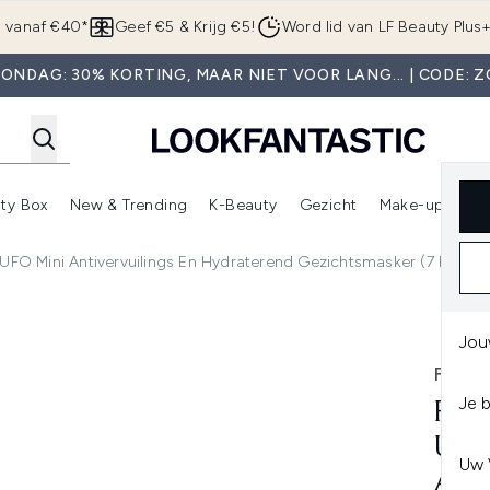
Overslaan naar de hoofdinhou
g vanaf €40*
Geef €5 & Krijg €5!
Word lid van LF Beauty Plus
ONDAG: 30% KORTING, MAAR NIET VOOR LANG... | CODE: 
ty Box
New & Trending
K-Beauty
Gezicht
Make-up
Pa
r)
nter submenu (Sale)
Enter submenu (Merken)
Enter submenu (Beauty Box)
Enter submenu (New & Trending)
Enter submenu (K-Beauty
E
O Mini Antivervuilings En Hydraterend Gezichtsmasker (7 Pack)
i Antivervuilings en Hydraterend Gezichtsmasker (7 Pack)
Jou
FOR
Je 
FOR
UFO
Uw 
ANT