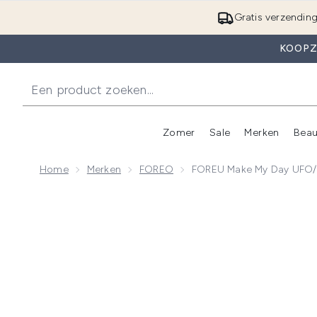
Gratis verzendin
KOOPZ
Zomer
Sale
Merken
Beau
Enter submenu (Zome
E
Home
Merken
FOREO
FOREU Make My Day UFO/UF
Now showing image 1 FOREU Make My Day UFO/UFO Min