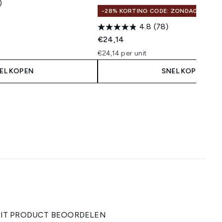
)
-28% KORTING CODE: ZONDAG
 Price:
:
4.8
(78)
€24,14
€24,14 per unit
EL KOPEN
SNEL KOPEN