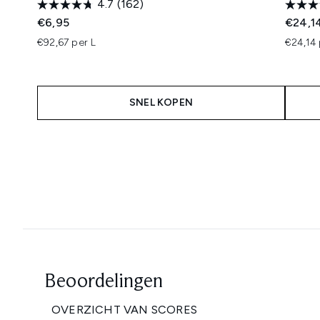
4.7
(162)
€6,95
€24,1
€92,67 per L
€24,14 
SNEL KOPEN
Showing slide 1