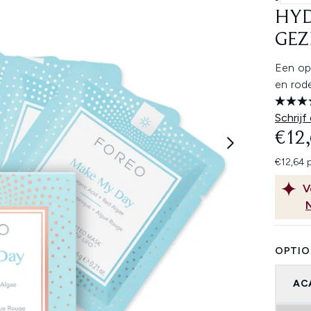
HY
GEZ
Een op
en rode
Schrijf
€12
€12,64 p
V
OPTIO
AC