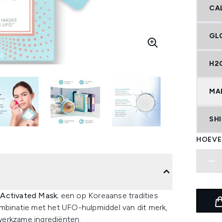
CAL
GL
H2
MA
SH
HOEVE
Activated Mask
; een op Koreaanse tradities
ombinatie met het UFO-hulpmiddel van dit merk,
werkzame ingrediënten.