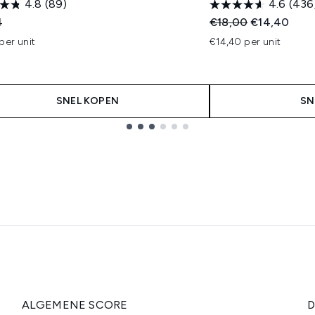
4.8
(89)
4.6
(436
Recommended Retail
Huidige prijs
4
€18,00
€14,40
per unit
€14,40 per unit
SNEL KOPEN
SN