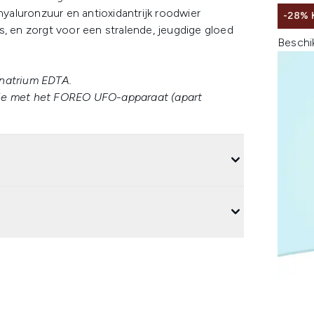
aluronzuur en antioxidantrijk roodwier
-28%
s, en zorgt voor een stralende, jeugdige gloed
Beschi
inatrium EDTA.
tie met het FOREO UFO-apparaat (apart