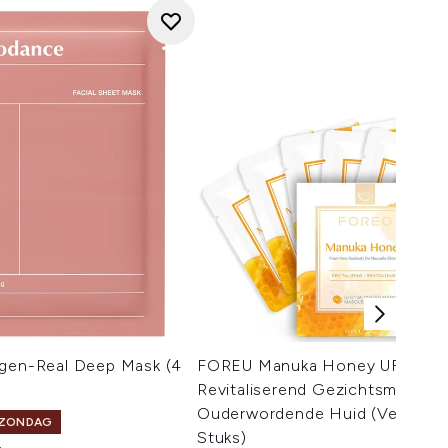
agen-Real Deep Mask (4
FOREU Manuka Honey UFO/UFO
Revitaliserend Gezichtsmasker 
Ouderwordende Huid (Verpakki
 ZONDAG
Stuks)