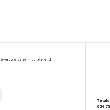
vervuilings en Hydraterend
Totale 
€36.7