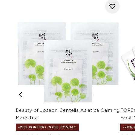
Beauty of Joseon Centella Asiatica Calming
FOREO
Mask Trio
Face M
-28% KORTING CODE: ZONDAG
-28% 