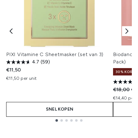
PIXI Vitamine C Sheetmasker (set van 3)
Biodance 
4.7
(59)
Pack)
€11,50
30% KORTIN
€11,50 per unit
Recommend
Hui
€18,00
€1
€14,40 per u
SNEL KOPEN
Showing slide 1