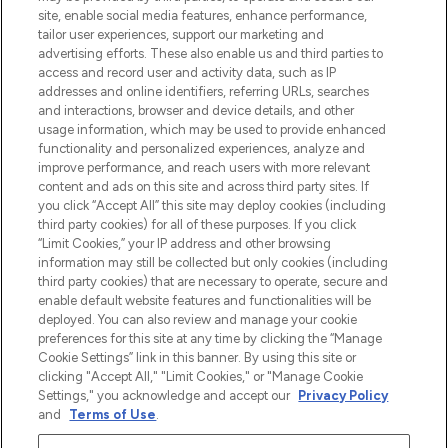
beste huidverzorging, haarproducten en
site, enable social media features, enhance performance,
make-up van meer dan 200 topmerken.
tailor user experiences, support our marketing and
Shop online of via de app, met gratis
advertising efforts. These also enable us and third parties to
verzending vanaf €40.
access and record user and activity data, such as IP
addresses and online identifiers, referring URLs, searches
and interactions, browser and device details, and other
Cookie-toestemming
usage information, which may be used to provide enhanced
Do Not Sell or Share My Personal
functionality and personalized experiences, analyze and
Information
improve performance, and reach users with more relevant
content and ads on this site and across third party sites. If
you click “Accept All” this site may deploy cookies (including
HELP & INFORMATIE
third party cookies) for all of these purposes. If you click
“Limit Cookies,” your IP address and other browsing
information may still be collected but only cookies (including
BEDRIJFSINFORMATIE
third party cookies) that are necessary to operate, secure and
enable default website features and functionalities will be
deployed. You can also review and manage your cookie
OVER LOOKFANTASTIC
preferences for this site at any time by clicking the “Manage
Cookie Settings” link in this banner. By using this site or
clicking "Accept All," "Limit Cookies," or "Manage Cookie
Settings," you acknowledge and accept our
Privacy Policy
and
Terms of Use
.
Betaal veilig met