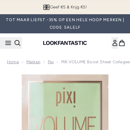
Overslaan naar de hoofdinhou
App downloaden
TOT MAAR LIEFST -35% OP EEN HELE HOOP MERKEN |
CODE: SALELF
Home
Merken
Pixi
PIXI VOLUME Boost Sheet Collagee
Now showing image 1 PIXI VOLUME Boost Sheet Collageenma