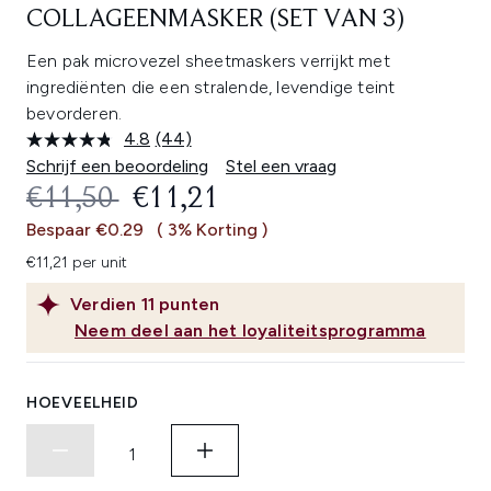
COLLAGEENMASKER (SET VAN 3)
Een pak microvezel sheetmaskers verrijkt met
ingrediënten die een stralende, levendige teint
bevorderen.
4.8
(44)
Lees
44
Schrijf een beoordeling
Stel een vraag
beoordelingen.
RECOMMENDED RETAIL PRICE:
HUIDIGE PRIJS:
€11,50
€11,21
Dezelfde
paginalink.
Bespaar €0.29
( 3% Korting )
€11,21 per unit
Verdien
11
punten
Neem deel aan het loyaliteitsprogramma
HOEVEELHEID