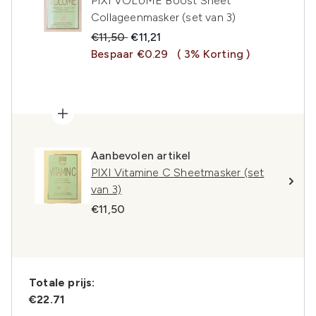
PIXI VOLUME Boost Sheet
Collageenmasker (set van 3)
Recommended Retail Price:
Huidige prijs:
€11,50
€11,21
Bespaar €0.29
( 3% Korting )
Aanbevolen artikel
PIXI Vitamine C Sheetmasker (set
van 3)
€11,50
Totale prijs:
€22.71