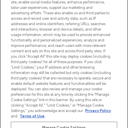
beste huidverzorging, haarproducten en
site, enable social media features, enhance performance,
make-up van meer dan 200 topmerken.
tailor user experiences, support our marketing and
Shop online of via de app, met gratis
advertising efforts. These also enable us and third parties to
verzending vanaf €40.
access and record user and activity data, such as IP
addresses and online identifiers, referring URLs, searches
and interactions, browser and device details, and other
Cookie-toestemming
usage information, which may be used to provide enhanced
Do Not Sell or Share My Personal
functionality and personalized experiences, analyze and
Information
improve performance, and reach users with more relevant
content and ads on this site and across third party sites. If
you click “Accept All” this site may deploy cookies (including
HELP & INFORMATIE
third party cookies) for all of these purposes. If you click
“Limit Cookies,” your IP address and other browsing
information may still be collected but only cookies (including
BEDRIJFSINFORMATIE
third party cookies) that are necessary to operate, secure and
enable default website features and functionalities will be
deployed. You can also review and manage your cookie
OVER LOOKFANTASTIC
preferences for this site at any time by clicking the “Manage
Cookie Settings” link in this banner. By using this site or
clicking "Accept All," "Limit Cookies," or "Manage Cookie
Settings," you acknowledge and accept our
Privacy Policy
and
Terms of Use
.
Betaal veilig met
Manage Cookie Settings