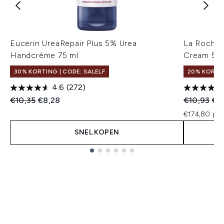
Eucerin UreaRepair Plus 5% Urea
La Roche-
Handcrème 75 ml
Cream 50
30% KORTING | CODE: SALELF
20% KORTIN
4.6
(272)
Recommended Retail Price:
Huidige prijs:
Recommend
Hui
€10,35
€8,28
€10,93
€8
€174,80 per
SNEL KOPEN
Showing slide 1