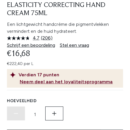
ELASTICITY CORRECTING HAND
CREAM 75ML
Een lichtgewicht handcrème die pigmentvlekken
vermindert en de huid hydrateert.
4.7
(206)
Lees
206
Schrijf een beoordeling
Stel een vraag
beoordelingen.
€16,68
Dezelfde
paginalink.
€222,40 per L
Verdien
17
punten
Neem deel aan het loyaliteitsprogramma
HOEVEELHEID