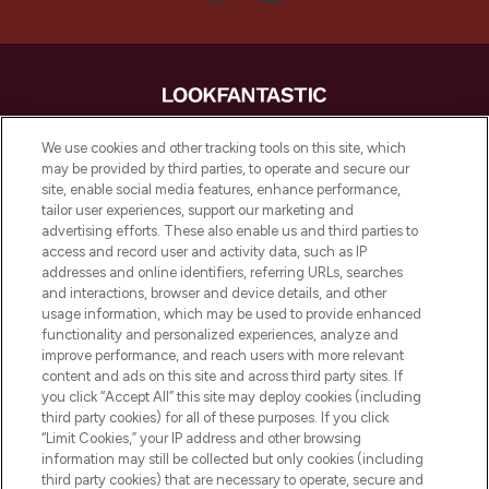
LOOKFANTASTIC is de ultieme online
We use cookies and other tracking tools on this site, which
beautybestemming van Europa, met de
may be provided by third parties, to operate and secure our
beste huidverzorging, haarproducten en
site, enable social media features, enhance performance,
make-up van meer dan 200 topmerken.
tailor user experiences, support our marketing and
Shop online of via de app, met gratis
advertising efforts. These also enable us and third parties to
verzending vanaf €40.
access and record user and activity data, such as IP
addresses and online identifiers, referring URLs, searches
and interactions, browser and device details, and other
Cookie-toestemming
usage information, which may be used to provide enhanced
Do Not Sell or Share My Personal
functionality and personalized experiences, analyze and
Information
improve performance, and reach users with more relevant
content and ads on this site and across third party sites. If
you click “Accept All” this site may deploy cookies (including
HELP & INFORMATIE
third party cookies) for all of these purposes. If you click
“Limit Cookies,” your IP address and other browsing
information may still be collected but only cookies (including
BEDRIJFSINFORMATIE
third party cookies) that are necessary to operate, secure and