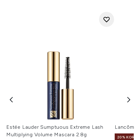
Estée Lauder Sumptuous Extreme Lash
Lancôme L
Multiplying Volume Mascara 2.8g
20% KORTIN