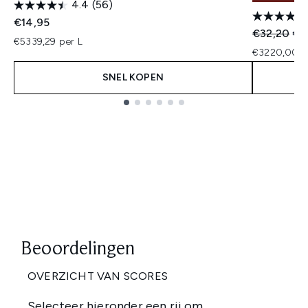
4.4
(56)
€14,95
Recommend
Hui
€32,20
€2
€5339,29 per L
€3220,00 p
SNEL KOPEN
Showing slide 1