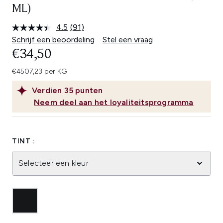
ML)
4.5
(91)
Lees
91
Schrijf een beoordeling
Stel een vraag
beoordelingen.
€34,50
Dezelfde
paginalink.
€4507,23 per KG
Verdien
35
punten
Neem deel aan het loyaliteitsprogramma
TINT :
Selecteer een kleur