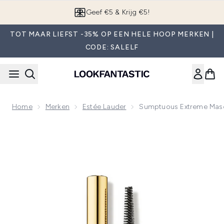
Overslaan naar de hoofdinhou
App downloaden
TOT MAAR LIEFST -35% OP EEN HELE HOOP MERKEN |
CODE: SALELF
Home
Merken
Estée Lauder
Sumptuous Extreme Masc
Now showing image 1 Sumptuous Extreme Mascara (8 ml)