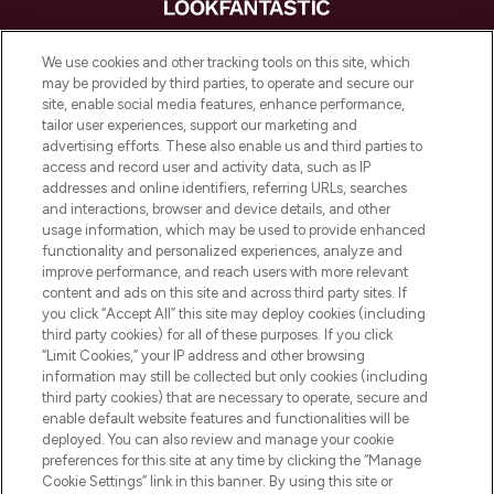
LOOKFANTASTIC is de ultieme online
We use cookies and other tracking tools on this site, which
beautybestemming van Europa, met de
may be provided by third parties, to operate and secure our
beste huidverzorging, haarproducten en
site, enable social media features, enhance performance,
make-up van meer dan 200 topmerken.
tailor user experiences, support our marketing and
Shop online of via de app, met gratis
advertising efforts. These also enable us and third parties to
verzending vanaf €40.
access and record user and activity data, such as IP
addresses and online identifiers, referring URLs, searches
and interactions, browser and device details, and other
Cookie-toestemming
usage information, which may be used to provide enhanced
Do Not Sell or Share My Personal
functionality and personalized experiences, analyze and
Information
improve performance, and reach users with more relevant
content and ads on this site and across third party sites. If
you click “Accept All” this site may deploy cookies (including
HELP & INFORMATIE
third party cookies) for all of these purposes. If you click
“Limit Cookies,” your IP address and other browsing
information may still be collected but only cookies (including
BEDRIJFSINFORMATIE
third party cookies) that are necessary to operate, secure and
enable default website features and functionalities will be
deployed. You can also review and manage your cookie
OVER LOOKFANTASTIC
preferences for this site at any time by clicking the “Manage
Cookie Settings” link in this banner. By using this site or