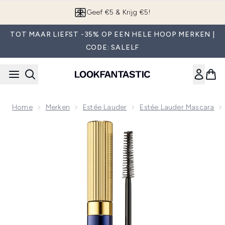
Overslaan naar de hoofdinhou
App downloaden
TOT MAAR LIEFST -35% OP EEN HELE HOOP MERKEN |
CODE: SALELF
Home
Merken
Estée Lauder
Estée Lauder Mascara
Now showing image 1 Estée Lauder Double Wear Zero-Smudg