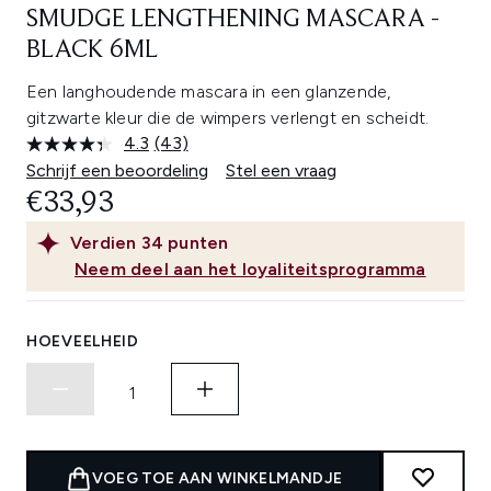
SMUDGE LENGTHENING MASCARA -
BLACK 6ML
Een langhoudende mascara in een glanzende,
gitzwarte kleur die de wimpers verlengt en scheidt.
4.3
(43)
Lees
43
Schrijf een beoordeling
Stel een vraag
beoordelingen.
€33,93
Dezelfde
paginalink.
Verdien
34
punten
Neem deel aan het loyaliteitsprogramma
HOEVEELHEID
VOEG TOE AAN WINKELMANDJE