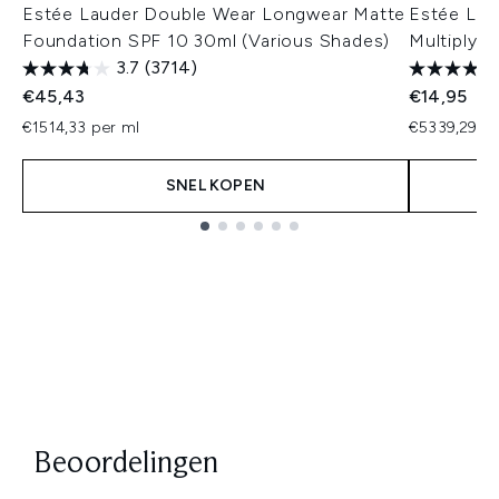
Estée Lauder Double Wear Longwear Matte
Estée Lau
Foundation SPF 10 30ml (Various Shades)
Multiplyi
3.7
(3714)
€45,43
€14,95
€1514,33 per ml
€5339,29 pe
SNEL KOPEN
Showing slide 1