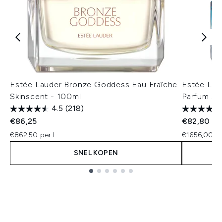
Estée Lauder Bronze Goddess Eau Fraîche
Estée Lau
Skinscent - 100ml
Parfum 50
4.5
(218)
€86,25
€82,80
€862,50 per l
€1656,00 pe
SNEL KOPEN
Showing slide 1