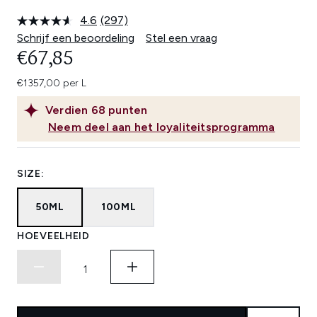
4.6
(297)
Lees
297
Schrijf een beoordeling
Stel een vraag
beoordelingen.
€67,85
Dezelfde
paginalink.
€1357,00 per L
Verdien
68
punten
Neem deel aan het loyaliteitsprogramma
SIZE:
50ML
100ML
HOEVEELHEID