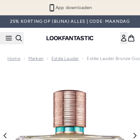
Overslaan naar de hoofdinhou
App downloaden
25% KORTING OP (BIJNA) ALLES | CODE: MAANDAG
Home
Merken
Estée Lauder
Estée Lauder Bronze God
Now showing image 1 Estée Lauder Bronze Goddess Eau Fraî