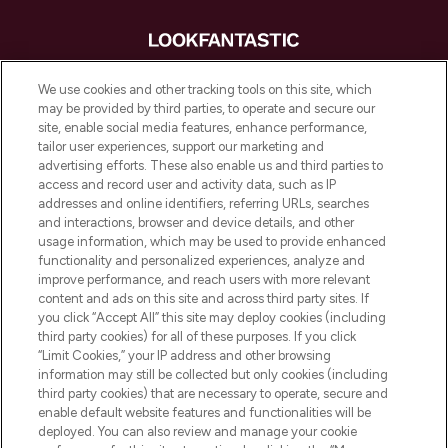
LOOKFANTASTIC is de ultieme online
We use cookies and other tracking tools on this site, which
beautybestemming van Europa, met de
may be provided by third parties, to operate and secure our
beste huidverzorging, haarproducten en
site, enable social media features, enhance performance,
make-up van meer dan 200 topmerken.
tailor user experiences, support our marketing and
Shop online of via de app, met gratis
advertising efforts. These also enable us and third parties to
verzending vanaf €40.
access and record user and activity data, such as IP
addresses and online identifiers, referring URLs, searches
and interactions, browser and device details, and other
Cookie-toestemming
usage information, which may be used to provide enhanced
Do Not Sell or Share My Personal
functionality and personalized experiences, analyze and
Information
improve performance, and reach users with more relevant
content and ads on this site and across third party sites. If
you click “Accept All” this site may deploy cookies (including
HELP & INFORMATIE
third party cookies) for all of these purposes. If you click
“Limit Cookies,” your IP address and other browsing
information may still be collected but only cookies (including
BEDRIJFSINFORMATIE
third party cookies) that are necessary to operate, secure and
enable default website features and functionalities will be
deployed. You can also review and manage your cookie
OVER LOOKFANTASTIC