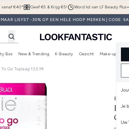
Overslaan naar de hoofdinhou
g vanaf €40*
Geef €5 & Krijg €5!
Word lid van LF Beauty Plus
MAAR LIEFST -30% OP EEN HELE HOOP MERKEN | CODE: S
ty Box
New & Trending
K-Beauty
Gezicht
Make-up
Pa
r)
nter submenu (Sale)
Enter submenu (Merken)
Enter submenu (Beauty Box)
Enter submenu (New & Trending)
Enter submenu (K-Beauty
E
 To Go Toplaag 13,5 Ml
Go Toplaag 13,5 ml
Jou
ESSI
Je 
ESS
GOO
Uw 