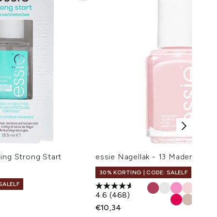
ing Strong Start
essie Nagellak - 13 Mademoisell
30% KORTING | CODE: SALELF
SALELF
4.6
(468)
€10,34