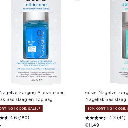
Nagelverzorging Alles-in-een
essie Nagelverzorg
ak Basislaag en Toplaag
Nagellak Basislaag
ORTING | CODE: SALELF
30% KORTING | CODE: 
4.6
(180)
4.3
(41)
4
€11,49