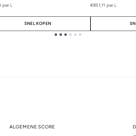
 per L
€851,11 per L
SNEL KOPEN
SN