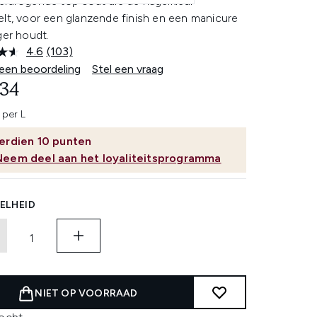
eldrogende top coat die de nagelkleur
elt, voor een glanzende finish en een manicure
ger houdt.
4.6
(103)
Lees
103
 een beoordeling
Stel een vraag
beoordelingen.
,34
Dezelfde
paginalink.
 per L
erdien
10
punten
Neem deel aan het loyaliteitsprogramma
ELHEID
NIET OP VOORRAAD