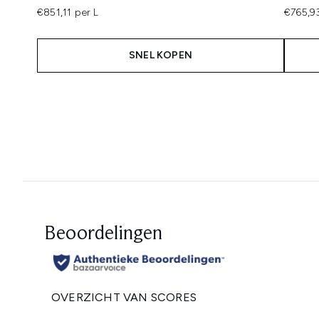
€851,11 per L
€765,93
SNEL KOPEN
Showing slide 1