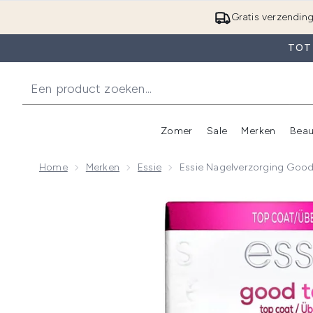
Gratis verzendin
TOT 
Zomer
Sale
Merken
Beau
Enter submenu (Zome
E
Home
Merken
Essie
Essie Nagelverzorging Good
Now showing image 1 essie Nagelverzorging Good to 