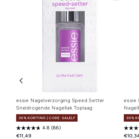
essie Nagelverzorging Speed Setter
essie 
Sneldrogende Nagellak Toplaag
Nagell
30% KORTING | CODE: SALELF
30% K
4.8
(86)
€11,49
€10,3