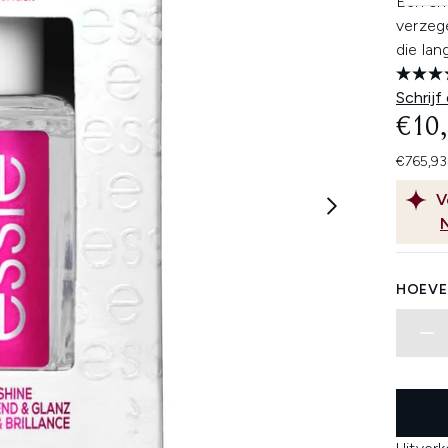
Een sn
verzeg
die lan
Schrijf
€10
€765,93
V
HOEVE