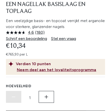
EEN NAGELLAK BASISLAAG EN
TOPLAAG
Een veelzijdige basis- en topcoat verrijkt met arganolie
voor sterkere, glanzender nagels.
4.6
(180)
Lees
180
Schrijf een beoordeling
Stel een vraag
beoordelingen.
€10,34
Dezelfde
paginalink.
€765,93 per L
Verdien
10
punten
Neem deel aan het loyaliteitsprogramma
HOEVEELHEID