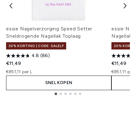
essie Nagelverzorging Speed Setter
essie Nag
Sneldrogende Nagellak Toplaag
Nagellak B
20% KORTING | CODE: SALELF
20% KORTIN
4.8
(86)
€11,49
€11,49
€851,11 per L
€851,11 per 
SNEL KOPEN
Showing slide 1