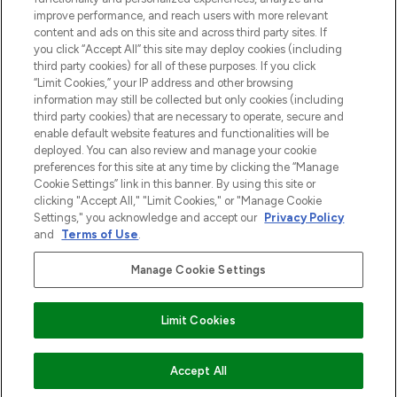
Information
improve performance, and reach users with more relevant
content and ads on this site and across third party sites. If
you click “Accept All” this site may deploy cookies (including
HELP & INFORMATIE
third party cookies) for all of these purposes. If you click
“Limit Cookies,” your IP address and other browsing
information may still be collected but only cookies (including
BEDRIJFSINFORMATIE
third party cookies) that are necessary to operate, secure and
enable default website features and functionalities will be
deployed. You can also review and manage your cookie
OVER LOOKFANTASTIC
preferences for this site at any time by clicking the “Manage
Cookie Settings” link in this banner. By using this site or
clicking "Accept All," "Limit Cookies," or "Manage Cookie
Settings," you acknowledge and accept our
Privacy Policy
and
Terms of Use
.
Betaal veilig met
Manage Cookie Settings
Limit Cookies
2026 THG Beauty Europe GmbH Maximilianstrasse 54 80538 Munich
VOEG TOE AAN WINKELMANDJE
Accept All