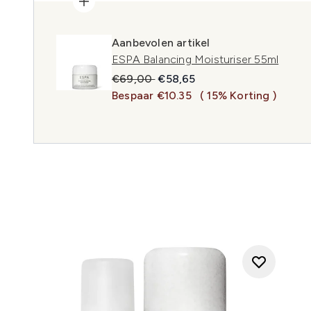
Aanbevolen artikel
ESPA Balancing Moisturiser 55ml
Recommended Retail Price:
Huidige prijs:
€69,00
€58,65
Bespaar €10.35
( 15% Korting )