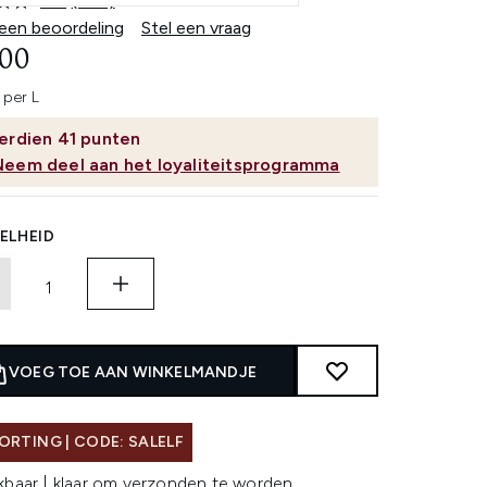
4.8
(224)
Lees
224
 een beoordeling
Stel een vraag
beoordelingen.
,00
Dezelfde
paginalink.
 per L
erdien
41
punten
Neem deel aan het loyaliteitsprogramma
ELHEID
VOEG TOE AAN WINKELMANDJE
ORTING | CODE: SALELF
kbaar | klaar om verzonden te worden