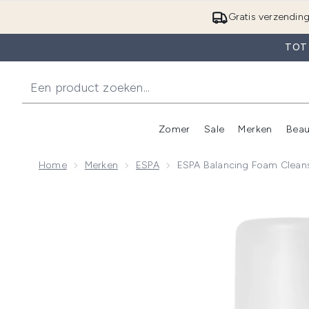
Gratis verzendin
TOT
Zomer
Sale
Merken
Beau
Enter submenu (Zome
E
Home
Merken
ESPA
ESPA Balancing Foam Clean
Now showing image 1 ESPA Balancing Foam Cleanser