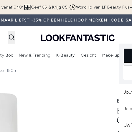
Overslaan naar de hoofdinhou
g vanaf €40*
Geef €5 & Krijg €5!
Word lid van LF Beauty Plus
 MAAR LIEFST -35% OP EEN HELE HOOP MERKEN | CODE: SA
ty Box
New & Trending
K-Beauty
Gezicht
Make-up
Pa
r)
nter submenu (Sale)
Enter submenu (Merken)
Enter submenu (Beauty Box)
Enter submenu (New & Trending)
Enter submenu (K-Beauty
E
ser 150ml
 150ml
Jou
ESPA
Je 
ESP
CLE
Uw 