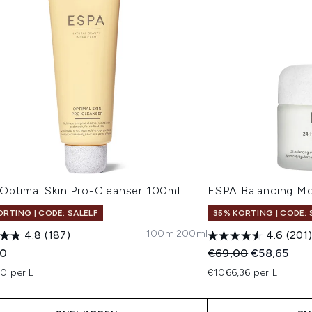
Optimal Skin Pro-Cleanser 100ml
ESPA Balancing Mo
ORTING | CODE: SALELF
35% KORTING | CODE: 
100ml
200ml
4.8
(187)
4.6
(201)
Recommended Retail
Huidige prij
00
€69,00
€58,65
0 per L
€1066,36 per L