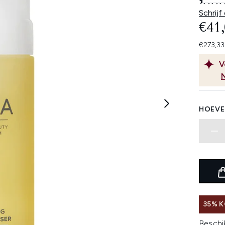
Schrijf
€41
€273,33
V
HOEVE
35% K
Beschi