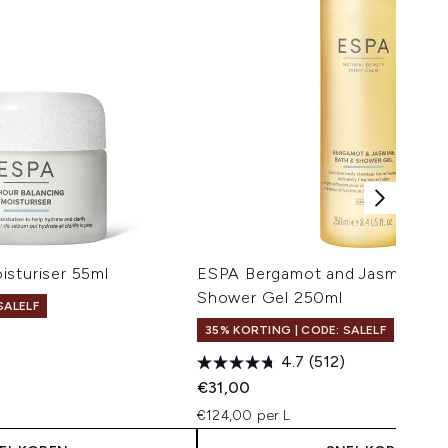
isturiser 55ml
ESPA Bergamot and Jasmine Ba
Shower Gel 250ml
SALELF
35% KORTING | CODE: SALELF
4.7
(512)
 Price:
s:
€31,00
€124,00 per L