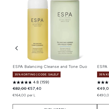
ESPA Balancing Cleanse and Tone Duo
ESPA 
35% KORTING | CODE: SALELF
35% K
4.8
(159)
Recommended Retail Price:
Huidige prijs:
€82,00
€57,40
€49,
€164,00 per L
€490,0