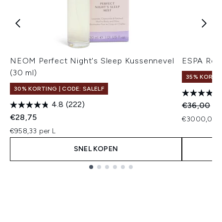
NEOM Perfect Night's Sleep Kussennevel
ESPA Restf
(30 ml)
35% KORTIN
30% KORTING | CODE: SALELF
4.8
(222)
Recommend
Hu
€36,00
€2
€28,75
€3000,00 p
€958,33 per L
SNEL KOPEN
Showing slide 1