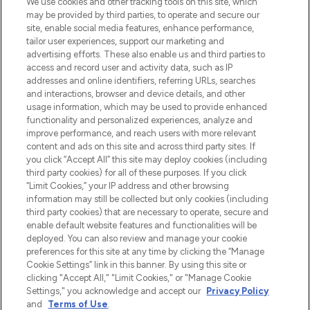
We use cookies and other tracking tools on this site, which
beautybestemming van Europa, met de
may be provided by third parties, to operate and secure our
beste huidverzorging, haarproducten en
site, enable social media features, enhance performance,
make-up van meer dan 200 topmerken.
tailor user experiences, support our marketing and
Shop online of via de app, met gratis
advertising efforts. These also enable us and third parties to
verzending vanaf €40.
access and record user and activity data, such as IP
addresses and online identifiers, referring URLs, searches
and interactions, browser and device details, and other
Cookie-toestemming
usage information, which may be used to provide enhanced
Do Not Sell or Share My Personal
functionality and personalized experiences, analyze and
Information
improve performance, and reach users with more relevant
content and ads on this site and across third party sites. If
you click “Accept All” this site may deploy cookies (including
HELP & INFORMATIE
third party cookies) for all of these purposes. If you click
“Limit Cookies,” your IP address and other browsing
information may still be collected but only cookies (including
BEDRIJFSINFORMATIE
third party cookies) that are necessary to operate, secure and
enable default website features and functionalities will be
deployed. You can also review and manage your cookie
OVER LOOKFANTASTIC
preferences for this site at any time by clicking the “Manage
Cookie Settings” link in this banner. By using this site or
clicking "Accept All," "Limit Cookies," or "Manage Cookie
Settings," you acknowledge and accept our
Privacy Policy
and
Terms of Use
.