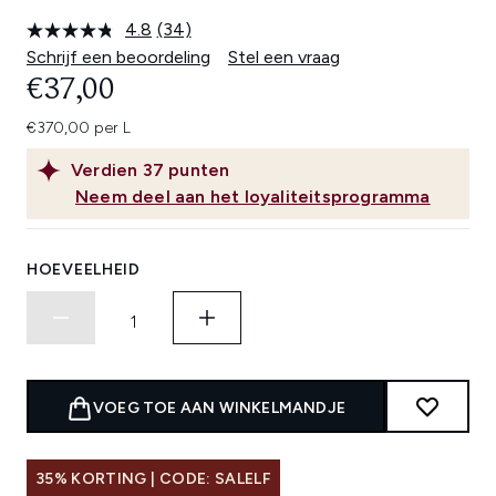
4.8
(34)
Lees
34
Schrijf een beoordeling
Stel een vraag
beoordelingen.
€37,00
Dezelfde
paginalink.
€370,00 per L
Verdien
37
punten
Neem deel aan het loyaliteitsprogramma
HOEVEELHEID
VOEG TOE AAN WINKELMANDJE
35% KORTING | CODE: SALELF