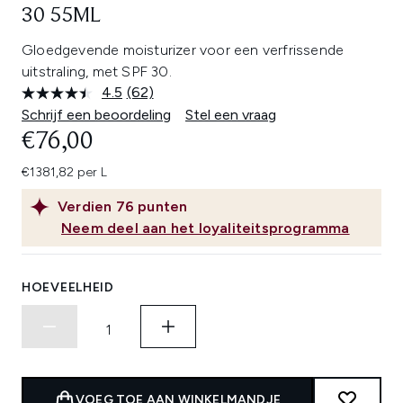
30 55ML
Gloedgevende moisturizer voor een verfrissende
uitstraling, met SPF 30.
4.5
(62)
Lees
62
Schrijf een beoordeling
Stel een vraag
beoordelingen.
€76,00
Dezelfde
paginalink.
€1381,82 per L
Verdien
76
punten
Neem deel aan het loyaliteitsprogramma
HOEVEELHEID
VOEG TOE AAN WINKELMANDJE