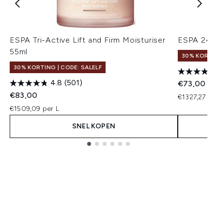
ESPA Tri-Active Lift and Firm Moisturiser
ESPA 24hr
55ml
30% KORTIN
30% KORTING | CODE: SALELF
4.8
(501)
€73,00
€83,00
€1327,27 pe
€1509,09 per L
SNEL KOPEN
Showing slide 1