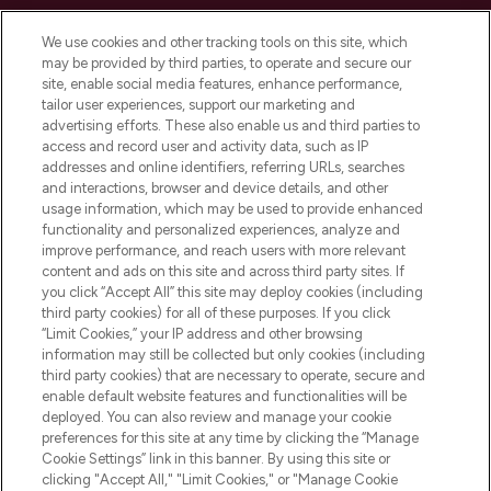
LOOKFANTASTIC is de ultieme online
We use cookies and other tracking tools on this site, which
beautybestemming van Europa, met de
may be provided by third parties, to operate and secure our
beste huidverzorging, haarproducten en
site, enable social media features, enhance performance,
make-up van meer dan 200 topmerken.
tailor user experiences, support our marketing and
Shop online of via de app, met gratis
advertising efforts. These also enable us and third parties to
verzending vanaf €40.
access and record user and activity data, such as IP
addresses and online identifiers, referring URLs, searches
and interactions, browser and device details, and other
Cookie-toestemming
usage information, which may be used to provide enhanced
Do Not Sell or Share My Personal
functionality and personalized experiences, analyze and
Information
improve performance, and reach users with more relevant
content and ads on this site and across third party sites. If
you click “Accept All” this site may deploy cookies (including
HELP & INFORMATIE
third party cookies) for all of these purposes. If you click
“Limit Cookies,” your IP address and other browsing
information may still be collected but only cookies (including
BEDRIJFSINFORMATIE
third party cookies) that are necessary to operate, secure and
enable default website features and functionalities will be
deployed. You can also review and manage your cookie
OVER LOOKFANTASTIC
preferences for this site at any time by clicking the “Manage
Cookie Settings” link in this banner. By using this site or
clicking "Accept All," "Limit Cookies," or "Manage Cookie