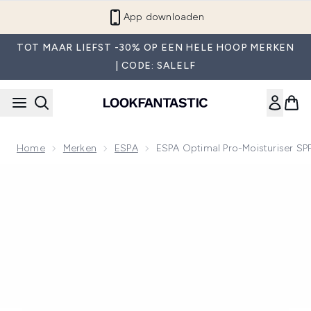
Overslaan naar de hoofdinhou
App downloaden
TOT MAAR LIEFST -30% OP EEN HELE HOOP MERKEN
| CODE: SALELF
Home
Merken
ESPA
ESPA Optimal Pro-Moisturiser SP
Now showing image 1 ESPA Optimal Pro-Moisturiser SPF 30 