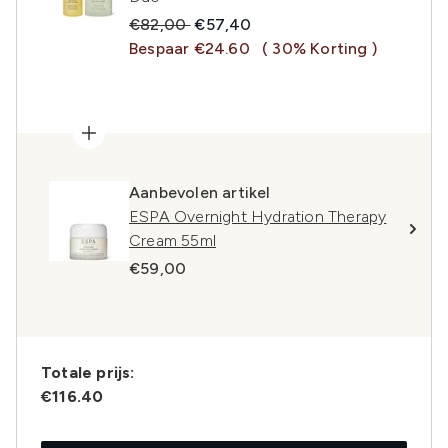
Recommended Retail Price:
Huidige prijs:
€82,00
€57,40
Bespaar €24.60
( 30% Korting )
Aanbevolen artikel
ESPA Overnight Hydration Therapy
Cream 55ml
€59,00
Totale prijs:
€116.40