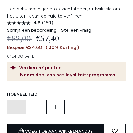
Een schuimreiniger en gezichtstoner, ontwikkeld om
het uiterlijk van de huid te verfijnen.
4.8
(159)
Lees
159
Schrijf een beoordeling
Stel een vraag
beoordelingen.
RECOMMENDED RETAIL PRICE:
HUIDIGE PRIJS:
€82,00
€57,40
Dezelfde
paginalink.
Bespaar €24.60
( 30% Korting )
€164,00 per L
Verdien
57
punten
Neem deel aan het loyaliteitsprogramma
HOEVEELHEID
VOEG TOE AAN WINKELMANDJE