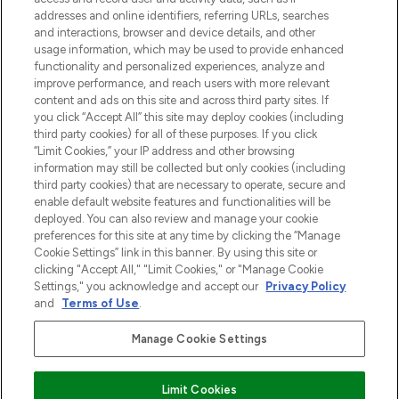
addresses and online identifiers, referring URLs, searches
and interactions, browser and device details, and other
Cookie-toestemming
usage information, which may be used to provide enhanced
Do Not Sell or Share My Personal
functionality and personalized experiences, analyze and
Information
improve performance, and reach users with more relevant
content and ads on this site and across third party sites. If
you click “Accept All” this site may deploy cookies (including
HELP & INFORMATIE
third party cookies) for all of these purposes. If you click
“Limit Cookies,” your IP address and other browsing
information may still be collected but only cookies (including
BEDRIJFSINFORMATIE
third party cookies) that are necessary to operate, secure and
enable default website features and functionalities will be
deployed. You can also review and manage your cookie
OVER LOOKFANTASTIC
preferences for this site at any time by clicking the “Manage
Cookie Settings” link in this banner. By using this site or
clicking "Accept All," "Limit Cookies," or "Manage Cookie
Settings," you acknowledge and accept our
Privacy Policy
and
Terms of Use
.
Betaal veilig met
Manage Cookie Settings
Limit Cookies