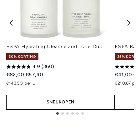
ESPA Hydrating Cleanse and Tone Duo
ESPA Bala
30% KORTING
25% KORTI
4.9
(360)
Recommended Retail Price:
Huidige prijs:
Recommend
Hui
€82,00
€57,40
€41,00
€3
€143,50 per L
€218,67 per
SNEL KOPEN
Showing slide 1