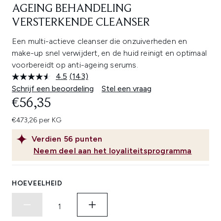
AGEING BEHANDELING
VERSTERKENDE CLEANSER
Een multi-actieve cleanser die onzuiverheden en
make-up snel verwijdert, en de huid reinigt en optimaal
voorbereidt op anti-ageing serums.
4.5
(143)
Lees
143
Schrijf een beoordeling
Stel een vraag
beoordelingen.
€56,35
Dezelfde
paginalink.
€473,26 per KG
Verdien
56
punten
Neem deel aan het loyaliteitsprogramma
HOEVEELHEID