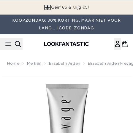
Overslaan naar de hoofdinhou
App downloaden
KOOPZONDAG: 30% KORTING, MAAR NIET VOOR
LANG... | CODE: ZONDAG
Home
Merken
Elizabeth Arden
Elizabeth Arden Preva
Now showing image 1 Elizabeth Arden Prevage Anti-Ageing B