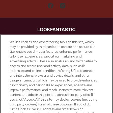
LOOKFANTASTIC is de ultieme online
We use cookies and other tracking tools on this site, which
beautybestemming van Europa, met de
may be provided by third parties, to operate and secure our
beste huidverzorging, haarproducten en
site, enable social media features, enhance performance,
make-up van meer dan 200 topmerken.
tailor user experiences, support our marketing and
Shop online of via de app, met gratis
advertising efforts. These also enable us and third parties to
verzending vanaf €40.
access and record user and activity data, such as IP
addresses and online identifiers, referring URLs, searches
and interactions, browser and device details, and other
Cookie-toestemming
usage information, which may be used to provide enhanced
Do Not Sell or Share My Personal
functionality and personalized experiences, analyze and
Information
improve performance, and reach users with more relevant
content and ads on this site and across third party sites. If
you click “Accept All” this site may deploy cookies (including
HELP & INFORMATIE
third party cookies) for all of these purposes. If you click
“Limit Cookies,” your IP address and other browsing