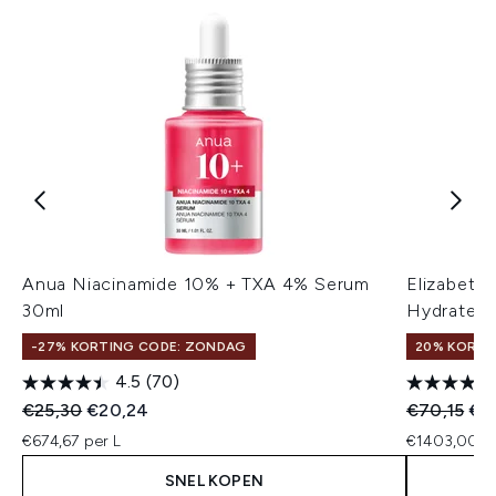
Anua Niacinamide 10% + TXA 4% Serum
Elizabeth
30ml
Hydratere
-27% KORTING CODE: ZONDAG
20% KORTI
4.5
(70)
Recommended Retail Price:
Huidige prijs:
Recommend
Hui
€25,30
€20,24
€70,15
€5
€674,67 per L
€1403,00 p
SNEL KOPEN