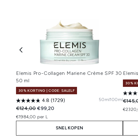
Elemis Pro-Collagen Mariene Crème SPF 30
Elemi
50 ml
30% K
30% KORTING | CODE: SALELF
50ml
100ml
4.8
(1729)
Recomm
€145,
Recommended Retail Price:
Huidige prijs:
€124,00
€99,20
€2320,
€1984,00 per L
SNEL KOPEN