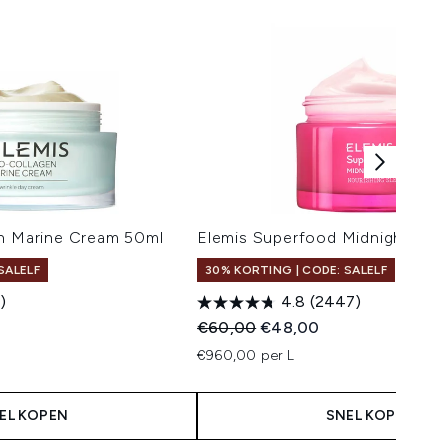
en Marine Cream 50ml
Elemis Superfood Midnight Faci
SALELF
30% KORTING | CODE: SALELF
)
4.8
(2447)
 Price:
js:
Recommended Retail Price:
Huidige prijs:
€60,00
€48,00
€960,00 per L
EL KOPEN
SNEL KOPEN