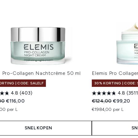
s Pro-Collagen Nachtcrème 50 ml
Elemis Pro Collag
ORTING | CODE: SALELF
30% KORTING | CODE: 
4.8
(403)
4.8
(3511
ended Retail Price:
Huidige prijs:
Recommended Retail
Huidige pri
00
€116,00
€124,00
€99,20
00 per L
€1984,00 per L
SNEL KOPEN
SN