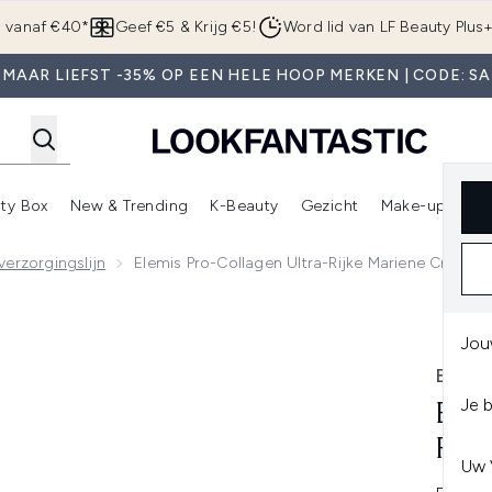
Overslaan naar de hoofdinhou
g vanaf €40*
Geef €5 & Krijg €5!
Word lid van LF Beauty Plus
 MAAR LIEFST -35% OP EEN HELE HOOP MERKEN | CODE: SA
ty Box
New & Trending
K-Beauty
Gezicht
Make-up
Pa
r)
nter submenu (Sale)
Enter submenu (Merken)
Enter submenu (Beauty Box)
Enter submenu (New & Trending)
Enter submenu (K-Beauty
E
erzorgingslijn
Elemis Pro-Collagen Ultra-Rijke Mariene Crème 
 Mariene Crème 50 ml
Jou
ELEM
Je 
ELE
RIJ
Uw 