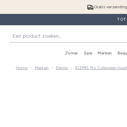
Gratis verzendin
TOT
Zomer
Sale
Merken
Beau
Enter submenu (Zome
E
Home
Merken
Elemis
ELEMIS Pro Collageen Huidv
Now showing image 1 Elemis Pro-Collagen Ultra-Rijke