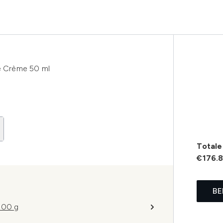
ne Crème 50 ml
Totale 
€176.
BE
100 g