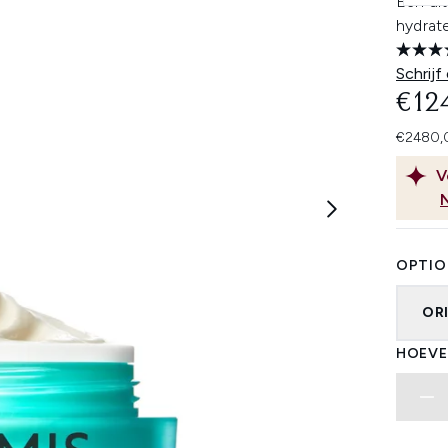
Een ul
hydrate
Schrijf
€12
€2480,0
V
OPTIO
OR
HOEVE