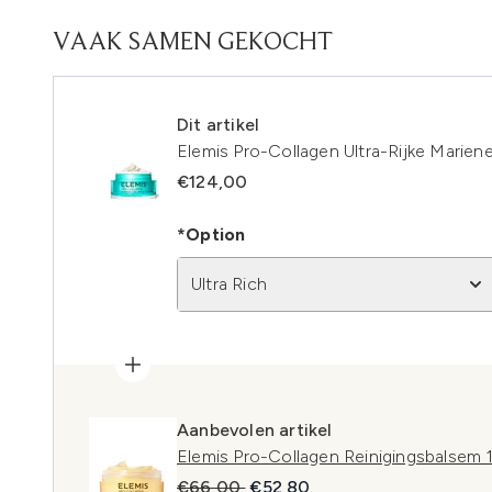
VAAK SAMEN GEKOCHT
Dit artikel
Elemis Pro-Collagen Ultra-Rijke Marie
€124,00
*Option
Ultra Rich
Aanbevolen artikel
Elemis Pro-Collagen Reinigingsbalsem 
Recommended Retail Price:
Huidige prijs:
€66,00
€52,80