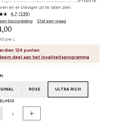
trarijke crème met zee-extracten om de huid te
ren en er steviger uit te laten zien.
4.7
(339)
Lees
339
 een beoordeling
Stel een vraag
beoordelingen.
4,00
Dezelfde
paginalink.
0 per L
erdien
124
punten
Neem deel aan het loyaliteitsprogramma
N:
IGINAL
ROSE
ULTRA RICH
ELHEID