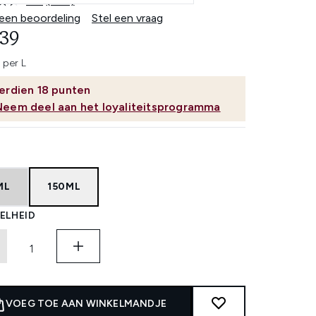
4.6
(574)
Lees
574
 een beoordeling
Stel een vraag
beoordelingen.
,39
Dezelfde
paginalink.
 per L
erdien
18
punten
Neem deel aan het loyaliteitsprogramma
ML
150ML
ELHEID
VOEG TOE AAN WINKELMANDJE