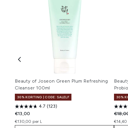
Beauty of Joseon Green Plum Refreshing
Beaut
Cleanser 100ml
Probi
30% KORTING | CODE: SALELF
30% K
4.7
(123)
Recomm
€13,00
€18,0
€130,00 per L
€14,40 