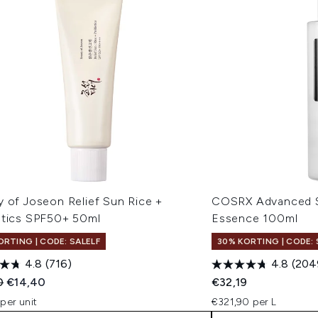
y of Joseon Relief Sun Rice +
COSRX Advanced S
otics SPF50+ 50ml
Essence 100ml
ORTING | CODE: SALELF
30% KORTING | CODE: 
4.8
(716)
4.8
(204
ended Retail Price:
Huidige prijs:
0
€14,40
€32,19
per unit
€321,90 per L