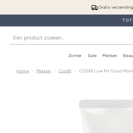
Gratis verzendin
TOT 
Zomer
Sale
Merken
Beau
Enter submenu (Zome
E
Home
Merken
CosRX
COSRX Low PH Good Morni
Now showing image 1 COSRX Low pH Good Morning 