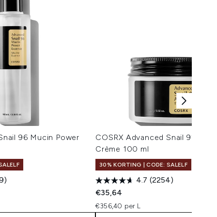
nail 96 Mucin Power
COSRX Advanced Snail 92 Alles
Crème 100 ml
SALELF
30% KORTING | CODE: SALELF
9)
4.7
(2254)
€35,64
€356,40 per L