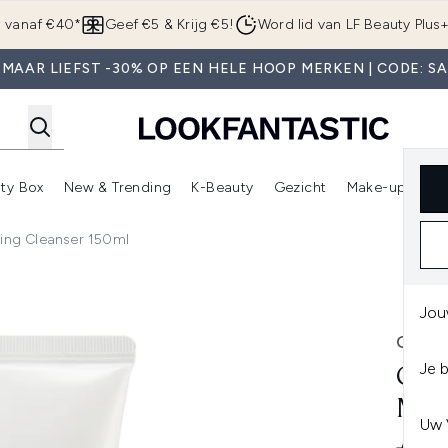
Overslaan naar de hoofdinhou
g vanaf €40*
Geef €5 & Krijg €5!
Word lid van LF Beauty Plus
MAAR LIEFST -30% OP EEN HELE HOOP MERKEN | CODE: S
ty Box
New & Trending
K-Beauty
Gezicht
Make-up
Pa
r)
nter submenu (Sale)
Enter submenu (Merken)
Enter submenu (Beauty Box)
Enter submenu (New & Trending)
Enter submenu (K-Beauty
E
ng Cleanser 150ml
Cleanser 150ml
Jou
COS
Je 
COS
MOR
Uw 