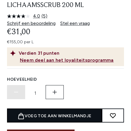
LICHAAMSSCRUB 200 ML
4.0
(5)
Lees
5
Schrijf een beoordeling
Stel een vraag
beoordelingen.
€31,00
Dezelfde
paginalink.
€155,00 per L
Verdien
31
punten
Neem deel aan het loyaliteitsprogramma
HOEVEELHEID
VOEG TOE AAN WINKELMANDJE