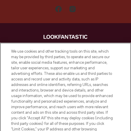
LOOKFANTASTIC is de ultieme online
We use cookies and other tracking tools on this site, which
beautybestemming van Europa, met de
may be provided by third parties, to operate and secure our
beste huidverzorging, haarproducten en
site, enable social media features, enhance performance,
make-up van meer dan 200 topmerken.
tailor user experiences, support our marketing and
Shop online of via de app, met gratis
advertising efforts. These also enable us and third parties to
verzending vanaf €40.
access and record user and activity data, such as IP
addresses and online identifiers, referring URLs, searches
and interactions, browser and device details, and other
Cookie-toestemming
usage information, which may be used to provide enhanced
Do Not Sell or Share My Personal
functionality and personalized experiences, analyze and
Information
improve performance, and reach users with more relevant
content and ads on this site and across third party sites. If
you click “Accept All” this site may deploy cookies (including
HELP & INFORMATIE
third party cookies) for all of these purposes. If you click
“Limit Cookies,” your IP address and other browsing