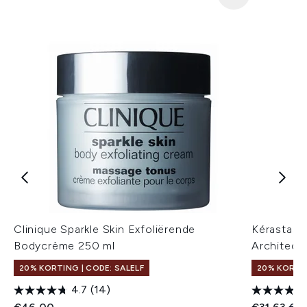
Clinique Sparkle Skin Exfoliërende
Kérastase
Bodycrème 250 ml
Architect
20% KORTING | CODE: SALELF
20% KORTIN
4.7
(14)
Recommend
Hui