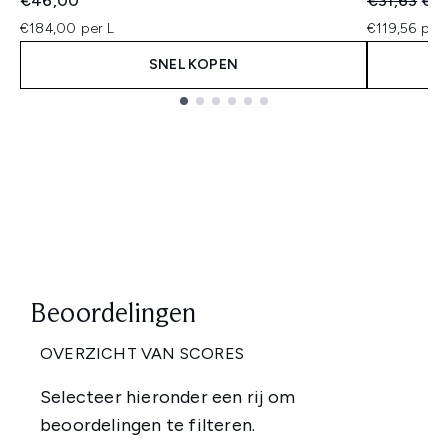
€46,00
€31,63
€2
€184,00 per L
€119,56 per 
SNEL KOPEN
Showing slide 1