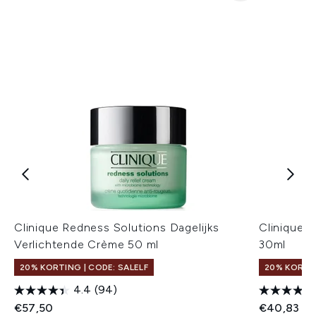
Clinique Redness Solutions Dagelijks
Clinique 
Verlichtende Crème 50 ml
30ml
20% KORTING | CODE: SALELF
20% KORTIN
4.4
(94)
€57,50
€40,83