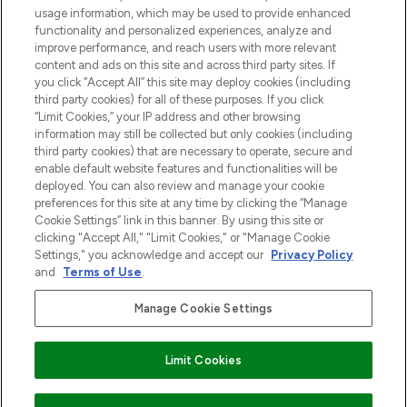
Cookie-toestemming
usage information, which may be used to provide enhanced
Do Not Sell or Share My Personal
functionality and personalized experiences, analyze and
Information
improve performance, and reach users with more relevant
content and ads on this site and across third party sites. If
you click “Accept All” this site may deploy cookies (including
HELP & INFORMATIE
third party cookies) for all of these purposes. If you click
“Limit Cookies,” your IP address and other browsing
information may still be collected but only cookies (including
BEDRIJFSINFORMATIE
third party cookies) that are necessary to operate, secure and
enable default website features and functionalities will be
deployed. You can also review and manage your cookie
OVER LOOKFANTASTIC
preferences for this site at any time by clicking the “Manage
Cookie Settings” link in this banner. By using this site or
clicking "Accept All," "Limit Cookies," or "Manage Cookie
Settings," you acknowledge and accept our
Privacy Policy
and
Terms of Use
.
Betaal veilig met
Manage Cookie Settings
Limit Cookies