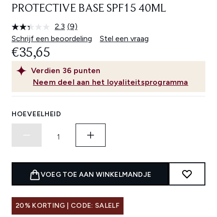
PROTECTIVE BASE SPF15 40ML
2.3
(9)
Lees
9
Schrijf een beoordeling
Stel een vraag
beoordelingen.
€35,65
Dezelfde
paginalink.
Verdien
36
punten
Neem deel aan het loyaliteitsprogramma
HOEVEELHEID
VOEG TOE AAN WINKELMANDJE
20% KORTING | CODE: SALELF