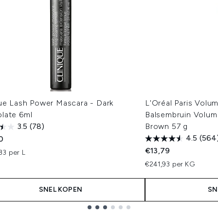
que Lash Power Mascara - Dark
L'Oréal Paris Volu
late 6ml
Balsembruin Volu
3.5
(78)
Brown 57 g
4.5
(564
0
€13,79
33 per L
€241,93 per KG
SNEL KOPEN
SN