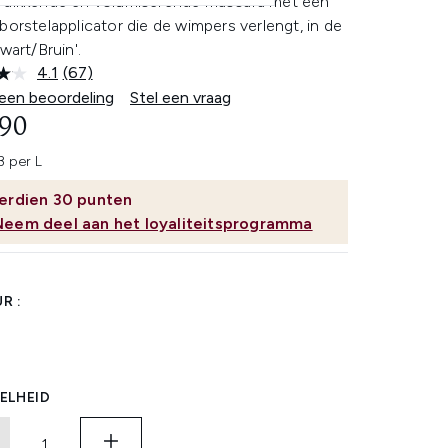
rdikkende en volumiserende mascara met een
borstelapplicator die de wimpers verlengt, in de
Zwart/Bruin'.
4.1
(67)
Lees
67
 een beoordeling
Stel een vraag
beoordelingen.
,90
Dezelfde
paginalink.
3 per L
erdien
30
punten
Neem deel aan het loyaliteitsprogramma
R :
ELHEID