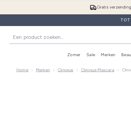
Gratis verzendin
TOT 
Zomer
Sale
Merken
Beau
Enter submenu (Zome
E
Home
Merken
Clinique
Clinique Mascara
Clin
Now showing image 1 Clinique High Impact Mascara 