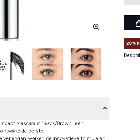
20% K
Beschi
 Impact Mascara in 'Black/Brown', een
ontwikkelde borstel.
te verlengen, werken de innovatieve formule en