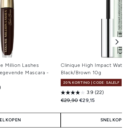
me Million Lashes
Clinique High Impact Waterproo
megevende Mascara -
Black/Brown 10g
20% KORTING | CODE: SALELF
)
3.9
(22)
Recommended Retail Price:
Huidige prijs:
€29,90
€29,15
EL KOPEN
SNEL KOPEN