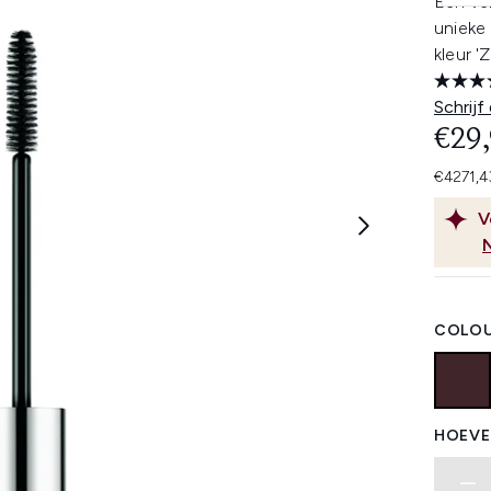
Een ve
unieke 
kleur '
Schrijf
€29
€4271,4
V
COLOU
HOEVE