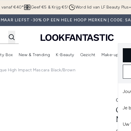
Overslaan naar de hoofdinhou
g vanaf €40*
Geef €5 & Krijg €5!
Word lid van LF Beauty Plus
MAAR LIEFST -30% OP EEN HELE HOOP MERKEN | CODE: S
ty Box
New & Trending
K-Beauty
Gezicht
Make-up
Pa
r)
nter submenu (Sale)
Enter submenu (Merken)
Enter submenu (Beauty Box)
Enter submenu (New & Trending)
Enter submenu (K-Beauty
E
ique High Impact Mascara Black/Brown
Black/Brown
Jou
CLIN
Je 
CLI
MA
Uw 