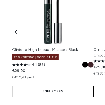
Clinique High Impact Mascara Black
Clini
Choco
20% KORTING | CODE: SALELF
4.1
(83)
€29,9
€29,90
€4983,
€4271,43 per L
SNEL KOPEN
Showing slide 1