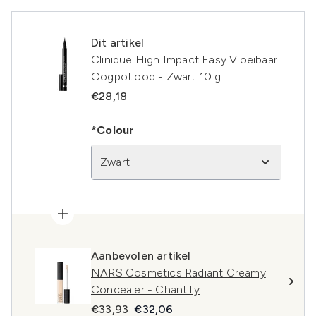
Dit artikel
Clinique High Impact Easy Vloeibaar
Oogpotlood - Zwart 10 g
€28,18
*Colour
Zwart
Aanbevolen artikel
NARS Cosmetics Radiant Creamy
Concealer - Chantilly
Recommended Retail Price:
Huidige prijs:
€33,93
€32,06