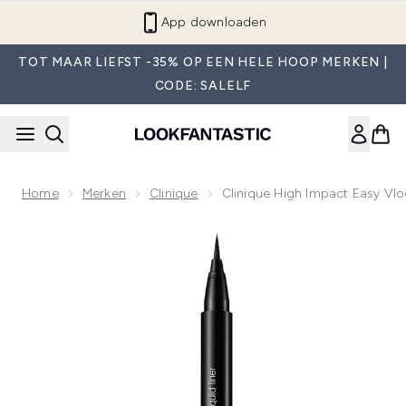
Overslaan naar de hoofdinhou
App downloaden
TOT MAAR LIEFST -35% OP EEN HELE HOOP MERKEN |
CODE: SALELF
Home
Merken
Clinique
Clinique High Impact Easy Vl
Now showing image 1 Clinique High Impact Easy Vloeibaar O