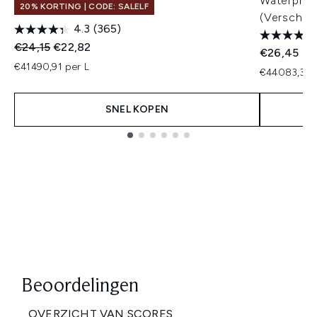
Waterproo
20% KORTING | CODE: SALELF
(Verschill
4.3
(365)
Recommended Retail Price:
Huidige prijs:
€24,15
€22,82
€26,45
€41490,91 per L
€44083,33 
SNEL KOPEN
Showing slide 1