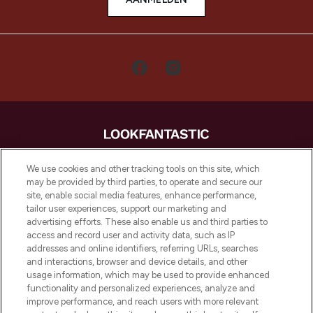
LOOKFANTASTIC is de ultieme online
We use cookies and other tracking tools on this site, which
beautybestemming van Europa, met de
may be provided by third parties, to operate and secure our
beste huidverzorging, haarproducten en
site, enable social media features, enhance performance,
make-up van meer dan 200 topmerken.
tailor user experiences, support our marketing and
Shop online of via de app, met gratis
advertising efforts. These also enable us and third parties to
verzending vanaf €40.
access and record user and activity data, such as IP
addresses and online identifiers, referring URLs, searches
and interactions, browser and device details, and other
Cookie-toestemming
usage information, which may be used to provide enhanced
Do Not Sell or Share My Personal
functionality and personalized experiences, analyze and
Information
improve performance, and reach users with more relevant