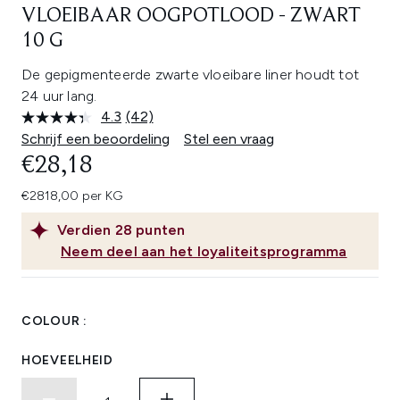
VLOEIBAAR OOGPOTLOOD - ZWART
10 G
De gepigmenteerde zwarte vloeibare liner houdt tot
24 uur lang.
4.3
(42)
Lees
42
Schrijf een beoordeling
Stel een vraag
beoordelingen.
€28,18
Dezelfde
paginalink.
€2818,00 per KG
Verdien
28
punten
Neem deel aan het loyaliteitsprogramma
COLOUR :
HOEVEELHEID