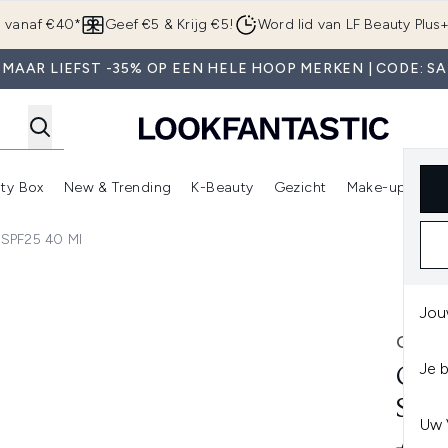
Overslaan naar de hoofdinhou
g vanaf €40*
Geef €5 & Krijg €5!
Word lid van LF Beauty Plus
 MAAR LIEFST -35% OP EEN HELE HOOP MERKEN | CODE: SA
ty Box
New & Trending
K-Beauty
Gezicht
Make-up
Pa
r)
nter submenu (Sale)
Enter submenu (Merken)
Enter submenu (Beauty Box)
Enter submenu (New & Trending)
Enter submenu (K-Beauty
E
 SPF25 40 Ml
5 40 ml
Jou
CLIN
Je 
CLI
SPF
Uw 