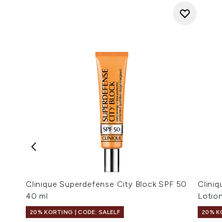
Clinique Superdefense City Block SPF 50
Cliniq
40 ml
Lotio
20% KORTING | CODE: SALELF
20% K