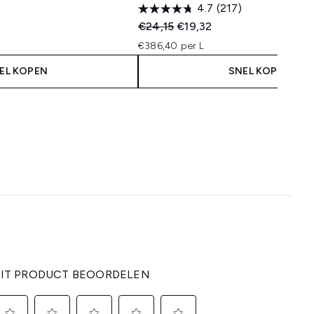
4.7
(217)
Recommended Retail Price:
Huidige prijs:
€24,15
€19,32
€386,40 per L
EL KOPEN
SNEL KOPEN