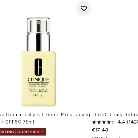
ue Dramatically Different Moisturising
The Ordinary Retin
n+ SPF50 75ml
4.4
(142
€17,48
ORTING | CODE: SALELF