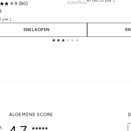
€1165,33 per L
50ml
75ml
4.9
(80)
5
 per L
SNEL KOPEN
SN