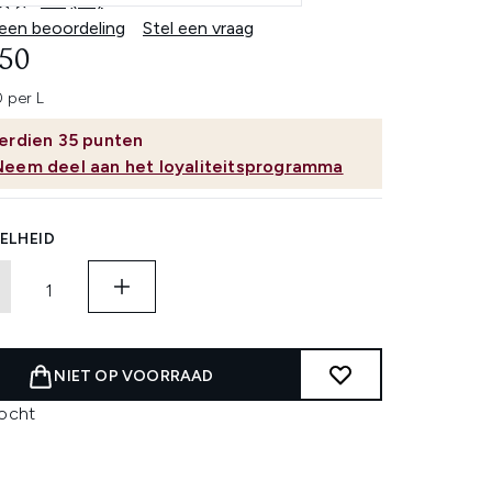
4.7
(41)
Lees
41
 een beoordeling
Stel een vraag
beoordelingen.
,50
Dezelfde
paginalink.
 per L
erdien
35
punten
Neem deel aan het loyaliteitsprogramma
ELHEID
NIET OP VOORRAAD
kocht