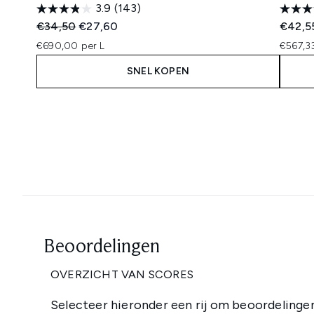
3.9
(143)
Recommended Retail Price:
Huidige prijs:
€34,50
€27,60
€42,5
€690,00 per L
€567,33
SNEL KOPEN
Showing slide 1