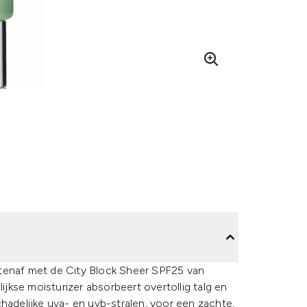
itenaf met de City Block Sheer SPF25 van
ijkse moisturizer absorbeert overtollig talg en
delijke uva- en uvb-stralen, voor een zachte,