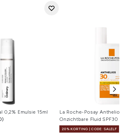
al 0,2% Emulsie 15ml
La Roche-Posay Anthelios Ultra
0)
Onzichtbare Fluid SPF30 50 ml
20% KORTING | CODE: SALELF