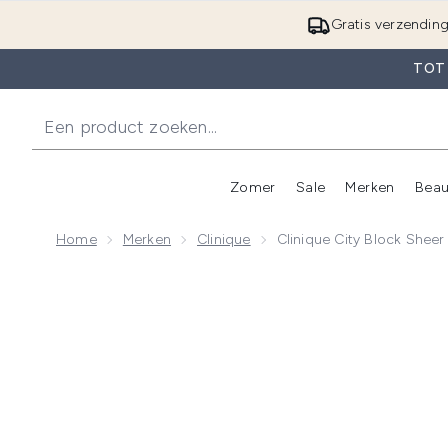
Gratis verzendin
TOT
Zomer
Sale
Merken
Beau
Enter submenu (Zome
E
Home
Merken
Clinique
Clinique City Block Sheer
Now showing image 1 Clinique City Block Sheer SPF2