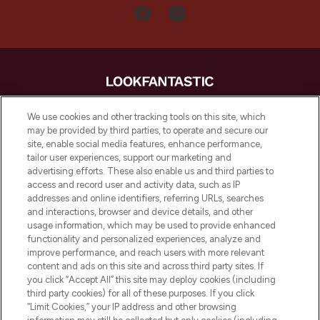
LOOKFANTASTIC is de ultieme online
We use cookies and other tracking tools on this site, which
beautybestemming van Europa, met de
may be provided by third parties, to operate and secure our
beste huidverzorging, haarproducten en
site, enable social media features, enhance performance,
make-up van meer dan 200 topmerken.
tailor user experiences, support our marketing and
Shop online of via de app, met gratis
advertising efforts. These also enable us and third parties to
verzending vanaf €40.
access and record user and activity data, such as IP
addresses and online identifiers, referring URLs, searches
and interactions, browser and device details, and other
Cookie-toestemming
usage information, which may be used to provide enhanced
Do Not Sell or Share My Personal
functionality and personalized experiences, analyze and
Information
improve performance, and reach users with more relevant
content and ads on this site and across third party sites. If
you click “Accept All” this site may deploy cookies (including
HELP & INFORMATIE
third party cookies) for all of these purposes. If you click
“Limit Cookies,” your IP address and other browsing