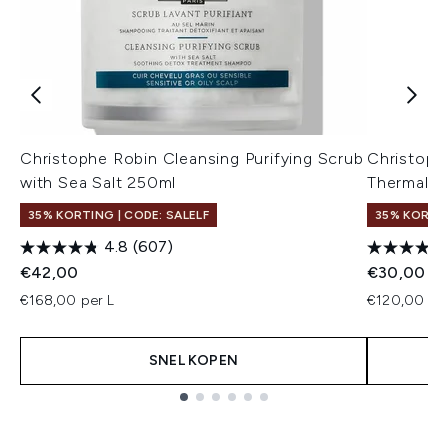
Christophe Robin Cleansing Purifying Scrub
Christoph
with Sea Salt 250ml
Thermal 
35% KORTING | CODE: SALELF
35% KORTIN
4.8
(607)
€42,00
€30,00
€168,00 per L
€120,00 per
SNEL KOPEN
Showing slide 1