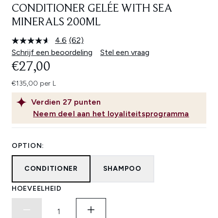
CONDITIONER GELÉE WITH SEA
MINERALS 200ML
4.6
(62)
Lees
62
Schrijf een beoordeling
Stel een vraag
beoordelingen.
€27,00
Dezelfde
paginalink.
€135,00 per L
Verdien
27
punten
Neem deel aan het loyaliteitsprogramma
OPTION:
CONDITIONER
SHAMPOO
HOEVEELHEID