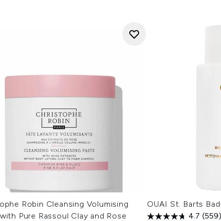
tophe Robin Cleansing Volumising
OUAI St. Barts Ba
 with Pure Rassoul Clay and Rose
4.7
(559