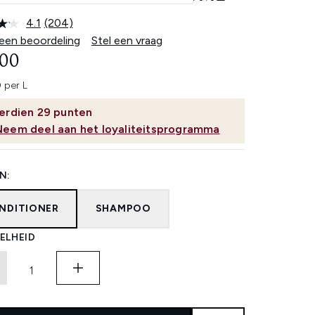
4.1
(204)
Lees
204
 een beoordeling
Stel een vraag
beoordelingen.
,00
Dezelfde
paginalink.
 per L
erdien
29
punten
Neem deel aan het loyaliteitsprogramma
N:
NDITIONER
SHAMPOO
ELHEID