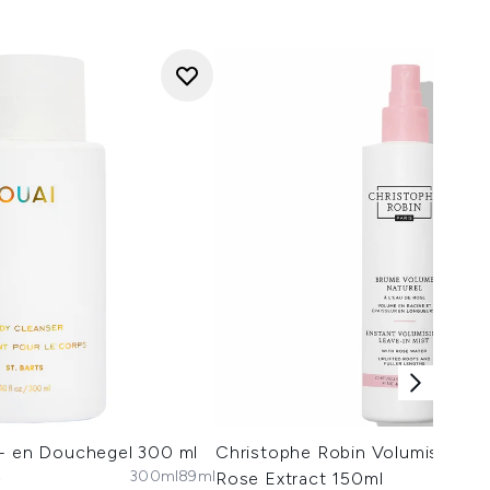
d- en Douchegel 300 ml
Christophe Robin Volumising Mi
300ml
89ml
)
Rose Extract 150ml