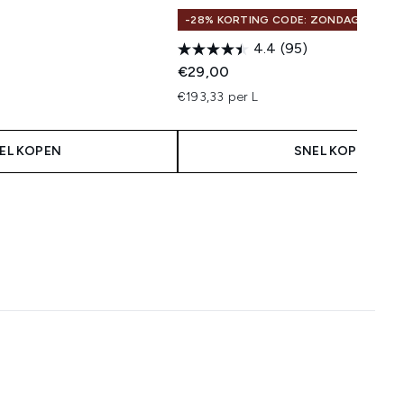
-28% KORTING CODE: ZONDAG
4.4
(95)
€29,00
€193,33 per L
EL KOPEN
SNEL KOPEN