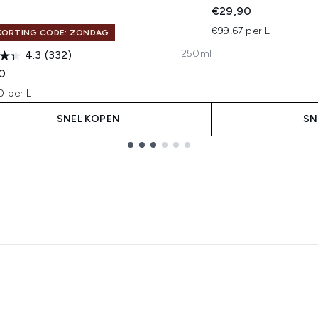
€29,90
€99,67 per L
KORTING CODE: ZONDAG
250ml
4.3
(332)
0
0 per L
SNEL KOPEN
SN