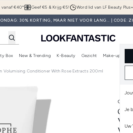
Overslaan naar de hoofdinhou
g vanaf €40*
Geef €5 & Krijg €5!
Word lid van LF Beauty Plus
ONDAG: 30% KORTING, MAAR NIET VOOR LANG... | CODE: 
ty Box
New & Trending
K-Beauty
Gezicht
Make-up
Pa
r)
nter submenu (Sale)
Enter submenu (Merken)
Enter submenu (Beauty Box)
Enter submenu (New & Trending)
Enter submenu (K-Beauty
E
n Volumising Conditioner With Rose Extracts 200ml
nditioner with Rose Extracts 200ml
Jou
CHRI
Je 
CHR
VOL
Uw 
WIT