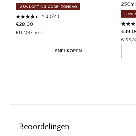
250ml
-28% KORTING CODE: ZONDAG
-28% 
4.3
(74)
€28,00
€39,0
€112,00 per L
€156,0
SNEL KOPEN
Showing slide 1