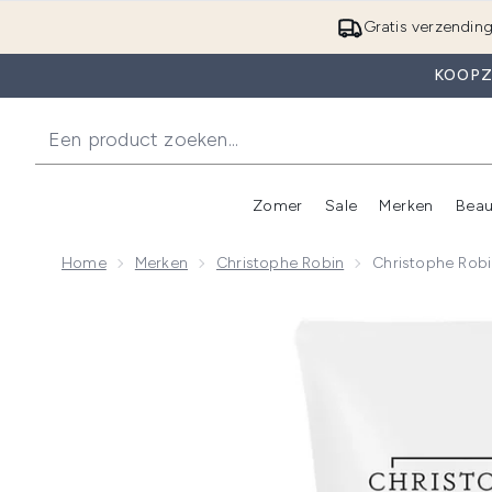
Gratis verzendin
KOOPZ
Zomer
Sale
Merken
Beau
Enter submenu (Zome
E
Home
Merken
Christophe Robin
Christophe Robi
Now showing image 1 Christophe Robin Volumising Co