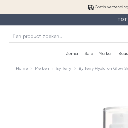
Gratis verzendin
TOT 
Zomer
Sale
Merken
Beau
Enter submenu (Zome
E
Home
Merken
By Terry
By Terry Hyaluron Glow S
Now showing image 1 By Terry Hyaluron Glow Setting