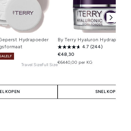
 Geperst Hydrapoeder
By Terry Hyaluron Hydrapoede
gsformaat
4.7
(244)
€48,30
SALELF
€6440,00 per KG
Travel Size
Full Size
 Price:
:
EL KOPEN
SNEL KOPEN