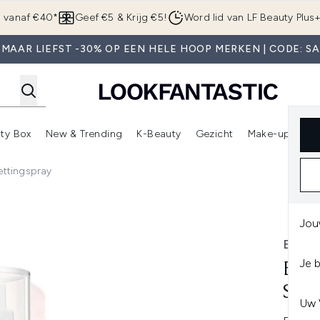
Overslaan naar de hoofdinhou
g vanaf €40*
Geef €5 & Krijg €5!
Word lid van LF Beauty Plus
MAAR LIEFST -30% OP EEN HELE HOOP MERKEN | CODE: S
ty Box
New & Trending
K-Beauty
Gezicht
Make-up
Pa
r)
nter submenu (Sale)
Enter submenu (Merken)
Enter submenu (Beauty Box)
Enter submenu (New & Trending)
Enter submenu (K-Beauty
E
ettingspray
spray
Jou
BY T
Je 
BY 
SET
Uw 