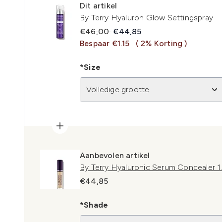
Dit artikel
By Terry Hyaluron Glow Settingspray
Recommended Retail Price:
Huidige prijs:
€46,00
€44,85
Bespaar €1.15
( 2% Korting )
*Size
Volledige grootte
Aanbevolen artikel
By Terry Hyaluronic Serum Concealer 1
€44,85
*Shade