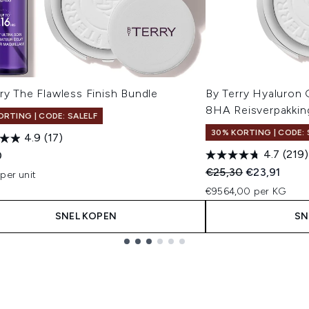
ry The Flawless Finish Bundle
By Terry Hyaluron
8HA Reisverpakkin
ORTING | CODE: SALELF
30% KORTING | CODE: 
4.9
(17)
4.7
(219)
0
Recommended Retail
Huidige prijs
€25,30
€23,91
per unit
€9564,00 per KG
SNEL KOPEN
SN