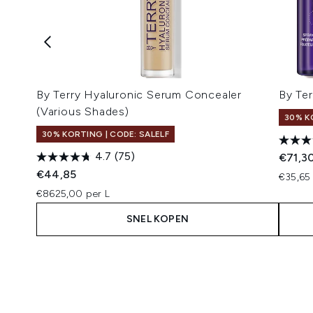
By Terry Hyaluronic Serum Concealer
By Ter
(Various Shades)
30% K
30% KORTING | CODE: SALELF
4.7
(75)
€71,3
€44,85
€35,65 
€8625,00 per L
SNEL KOPEN
Showing slide 1