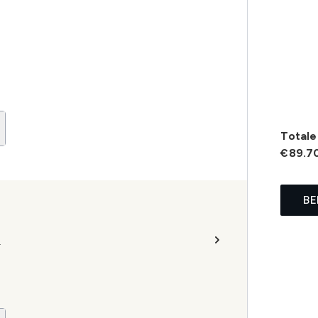
Totale 
€89.7
BE
.