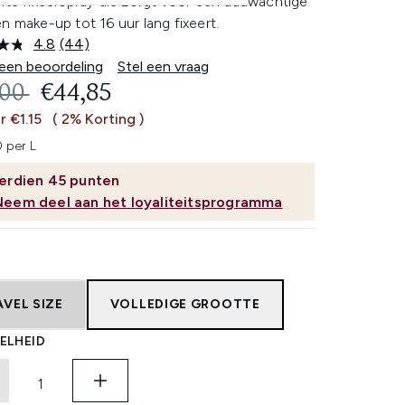
hte fixeerspray die zorgt voor een dauwachtige
n make-up tot 16 uur lang fixeert.
4.8
(44)
Lees
44
 een beoordeling
Stel een vraag
beoordelingen.
OMMENDED RETAIL PRICE:
HUIDIGE PRIJS:
,00
€44,85
Dezelfde
paginalink.
r €1.15
( 2% Korting )
 per L
erdien
45
punten
Neem deel aan het loyaliteitsprogramma
AVEL SIZE
VOLLEDIGE GROOTTE
ELHEID