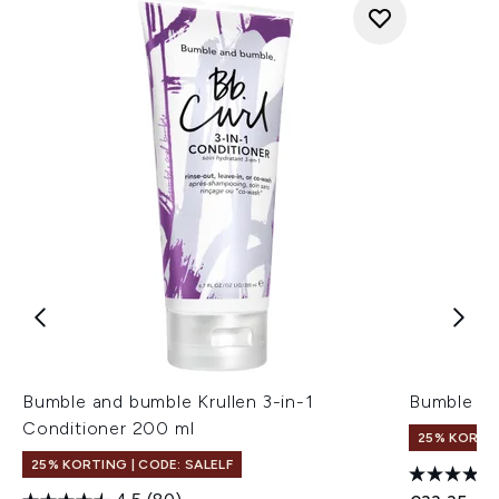
Bumble and bumble Krullen 3-in-1
Bumble an
Conditioner 200 ml
25% KORTIN
25% KORTING | CODE: SALELF