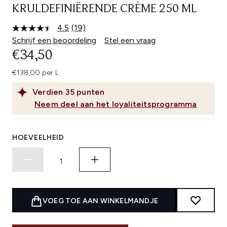
KRULDEFINIËRENDE CRÈME 250 ML
4.5
(19)
Lees
19
Schrijf een beoordeling
Stel een vraag
beoordelingen.
€34,50
Dezelfde
paginalink.
€138,00 per L
Verdien
35
punten
Neem deel aan het loyaliteitsprogramma
HOEVEELHEID
VOEG TOE AAN WINKELMANDJE