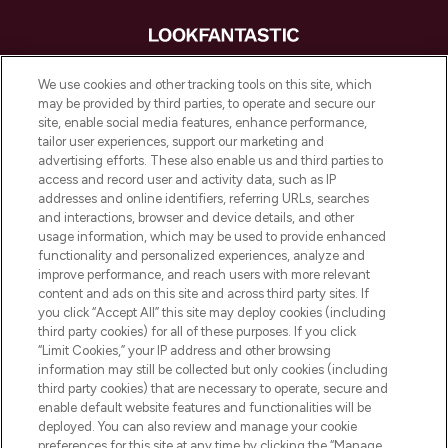
LOOKFANTASTIC is de ultieme online
We use cookies and other tracking tools on this site, which
beautybestemming van Europa, met de
may be provided by third parties, to operate and secure our
beste huidverzorging, haarproducten en
site, enable social media features, enhance performance,
make-up van meer dan 200 topmerken.
tailor user experiences, support our marketing and
Shop online of via de app, met gratis
advertising efforts. These also enable us and third parties to
verzending vanaf €40.
access and record user and activity data, such as IP
addresses and online identifiers, referring URLs, searches
and interactions, browser and device details, and other
Cookie-toestemming
usage information, which may be used to provide enhanced
Do Not Sell or Share My Personal
functionality and personalized experiences, analyze and
Information
improve performance, and reach users with more relevant
content and ads on this site and across third party sites. If
you click “Accept All” this site may deploy cookies (including
HELP & INFORMATIE
third party cookies) for all of these purposes. If you click
“Limit Cookies,” your IP address and other browsing
information may still be collected but only cookies (including
BEDRIJFSINFORMATIE
third party cookies) that are necessary to operate, secure and
enable default website features and functionalities will be
deployed. You can also review and manage your cookie
OVER LOOKFANTASTIC
preferences for this site at any time by clicking the “Manage