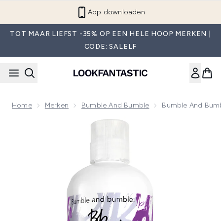
Overslaan naar de hoofdinhou
App downloaden
TOT MAAR LIEFST -35% OP EEN HELE HOOP MERKEN |
CODE: SALELF
Home
Merken
Bumble And Bumble
Bumble And Bumbl
Now showing image 1 Bumble and bumble Kruldefiniërende 