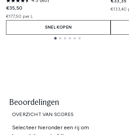
4.5
(80)
€33,35
€35,50
€133,40 per
€177,50 per L
SNEL KOPEN
Showing slide 1