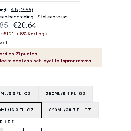
4.6
(1995)
Lees
1995
 een beoordeling
Stel een vraag
beoordelingen.
OMMENDED RETAIL PRICE:
HUIDIGE PRIJS:
,85
€20,64
Dezelfde
paginalink.
r €1.21
( 6% Korting )
per L
erdien
21
punten
Neem deel aan het loyaliteitsprogramma
ML/3.3 FL. OZ
250ML/8.4 FL. OZ
ML/16.9 FL. OZ
850ML/28.7 FL. OZ
ELHEID