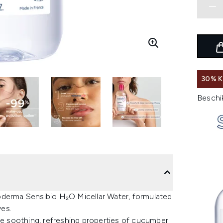
30% K
Beschi
oderma Sensibio H₂O Micellar Water, formulated
yes.
the soothing, refreshing properties of cucumber