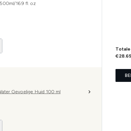
500ml/16.9 fl. oz
Totale 
€28.6
BE
 Water Gevoelige Huid 100 ml