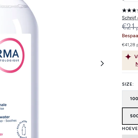
Schrijf
REC
€21
Bespaa
€41,28 
V
SIZE:
100
500
HOEVE