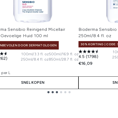
ma Sensibio Reinigend Micellair
Bioderma Sensibio
 Gevoelige Huid 100 ml
250ml/8.4 fl. oz
30% KORTING | CODE: 
NBEVOLEN DOOR DERMATOLOGEN
100
100ml/3.3 fl. oz
500ml/16.9 fl. oz
4.5
(1798)
250
262)
250ml/8.4 fl. oz
850ml/28.7 fl. oz
€16,09
 per L
SNEL KOPEN
SN