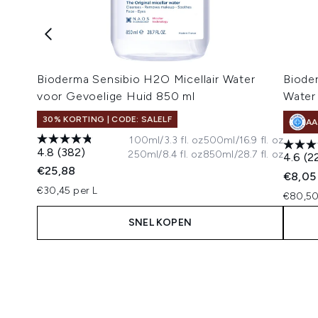
Bioderma Sensibio H2O Micellair Water
Bioder
voor Gevoelige Huid 850 ml
Water
30% KORTING | CODE: SALELF
AA
100ml/3.3 fl. oz
500ml/16.9 fl. oz
4.8
(382)
250ml/8.4 fl. oz
850ml/28.7 fl. oz
4.6
(2
€25,88
€8,05
€30,45 per L
€80,50
SNEL KOPEN
Showing slide 1