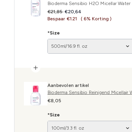
Bioderma Sensibio H2O Micellar Water 
Recommended Retail Price:
Huidige prijs:
€21,85
€20,64
Bespaar €1.21
( 6% Korting )
*Size
500ml/16.9 fl. oz
Aanbevolen artikel
Bioderma Sensibio Reinigend Micellair
€8,05
*Size
100ml/3.3 fl. oz