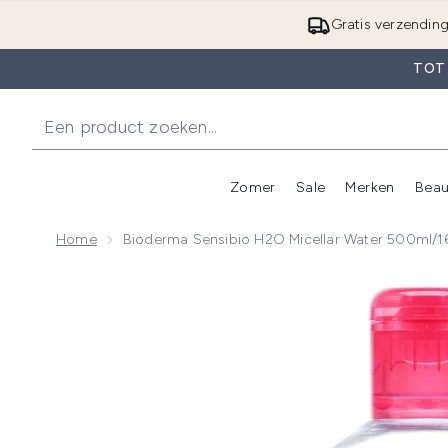
Gratis verzendin
TOT
Zomer
Sale
Merken
Beau
Enter submenu (Zome
E
Home
Bioderma Sensibio H2O Micellar Water 500ml/16
Now showing image 1 Bioderma Sensibio H2O Micellar 