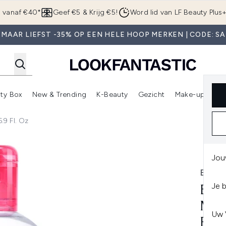
Overslaan naar de hoofdinhou
g vanaf €40*
Geef €5 & Krijg €5!
Word lid van LF Beauty Plus
 MAAR LIEFST -35% OP EEN HELE HOOP MERKEN | CODE: SA
ty Box
New & Trending
K-Beauty
Gezicht
Make-up
Pa
r)
nter submenu (Sale)
Enter submenu (Merken)
Enter submenu (Beauty Box)
Enter submenu (New & Trending)
Enter submenu (K-Beauty
E
.9 Fl. Oz
Water 500ml/16.9 fl. oz
Jou
BIOD
Je 
BIO
MIC
Uw 
FL. 