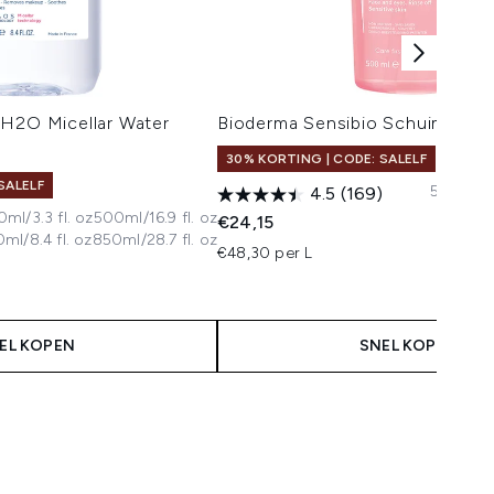
 H2O Micellar Water
Bioderma Sensibio Schuimende
30% KORTING | CODE: SALELF
SALELF
500ml/16.
4.5
(169)
ml/3.3 fl. oz
500ml/16.9 fl. oz
€24,15
ml/8.4 fl. oz
850ml/28.7 fl. oz
€48,30 per L
EL KOPEN
SNEL KOPEN