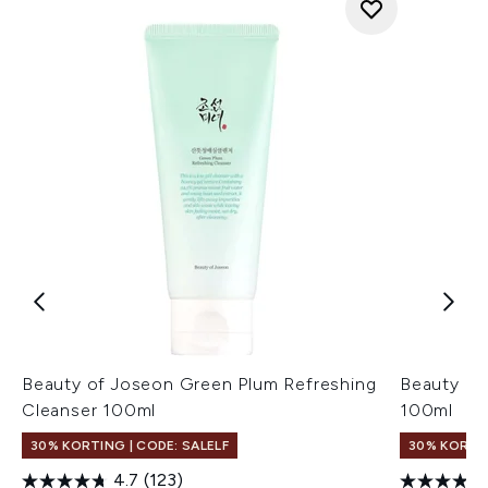
Beauty of Joseon Green Plum Refreshing
Beauty of
Cleanser 100ml
100ml
30% KORTING | CODE: SALELF
30% KORTIN
4.7
(123)