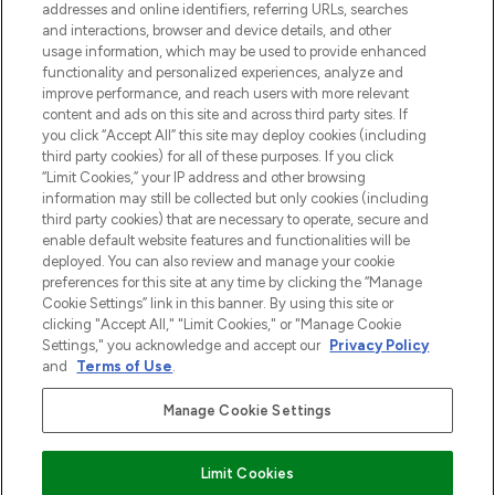
addresses and online identifiers, referring URLs, searches
and interactions, browser and device details, and other
Cookie-toestemming
usage information, which may be used to provide enhanced
Do Not Sell or Share My Personal
functionality and personalized experiences, analyze and
Information
improve performance, and reach users with more relevant
content and ads on this site and across third party sites. If
you click “Accept All” this site may deploy cookies (including
HELP & INFORMATIE
third party cookies) for all of these purposes. If you click
“Limit Cookies,” your IP address and other browsing
information may still be collected but only cookies (including
BEDRIJFSINFORMATIE
third party cookies) that are necessary to operate, secure and
enable default website features and functionalities will be
deployed. You can also review and manage your cookie
OVER LOOKFANTASTIC
preferences for this site at any time by clicking the “Manage
Cookie Settings” link in this banner. By using this site or
clicking "Accept All," "Limit Cookies," or "Manage Cookie
Settings," you acknowledge and accept our
Privacy Policy
and
Terms of Use
.
Betaal veilig met
Manage Cookie Settings
Limit Cookies