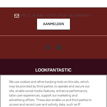
MELD JE AAN VOOR ONZE NIEUWSBRIEF
AANMELDEN
LOOKFANTASTIC is de ultieme online
We use cookies and other tracking tools on this site, which
beautybestemming van Europa, met de
may be provided by third parties, to operate and secure our
beste huidverzorging, haarproducten en
site, enable social media features, enhance performance,
make-up van meer dan 200 topmerken.
tailor user experiences, support our marketing and
Shop online of via de app, met gratis
advertising efforts. These also enable us and third parties to
verzending vanaf €40.
access and record user and activity data, such as IP