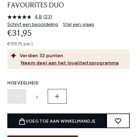
FAVOURITES DUO
4.8
(23)
Lees
23
Schrijf een beoordeling
Stel een vraag
beoordelingen.
€31,95
Dezelfde
paginalink.
€159,75 per L
Verdien
32
punten
Neem deel aan het loyaliteitsprogramma
HOEVEELHEID
VOEG TOE AAN WINKELMANDJE