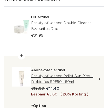
Dit artikel
Beauty of Joseon Double Cleanse
Favourites Duo
€31,95
Aanbevolen artikel
Beauty of Joseon Relief Sun Rice +
Probiotics SPF50+ 50ml
Recommended Retail Price:
Huidige prijs:
€18,00
€14,40
Bespaar €3.60
( 20% Korting )
*Option