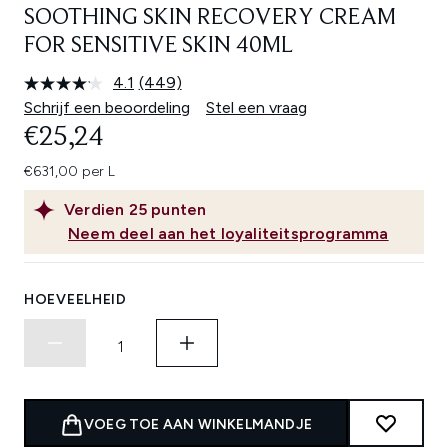
SOOTHING SKIN RECOVERY CREAM
FOR SENSITIVE SKIN 40ML
4.1
(449)
Lees
449
Schrijf een beoordeling
Stel een vraag
beoordelingen.
€25,24
Dezelfde
paginalink.
€631,00 per L
Verdien
25
punten
Neem deel aan het loyaliteitsprogramma
HOEVEELHEID
VOEG TOE AAN WINKELMANDJE