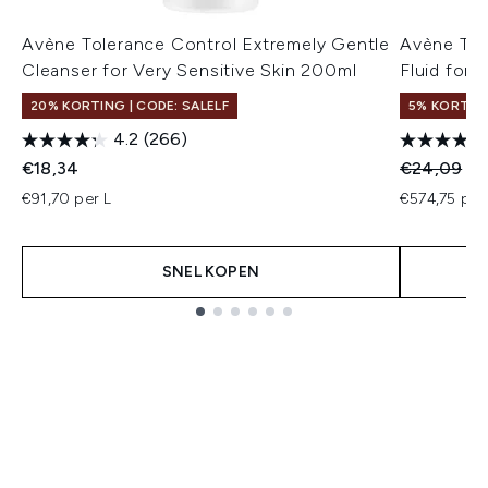
Avène Tolerance Control Extremely Gentle
Avène Tol
Cleanser for Very Sensitive Skin 200ml
Fluid for 
20% KORTING | CODE: SALELF
5% KORTIN
4.2
(266)
Recommend
Hu
€18,34
€24,09
€2
€91,70 per L
€574,75 per
SNEL KOPEN
Showing slide 1