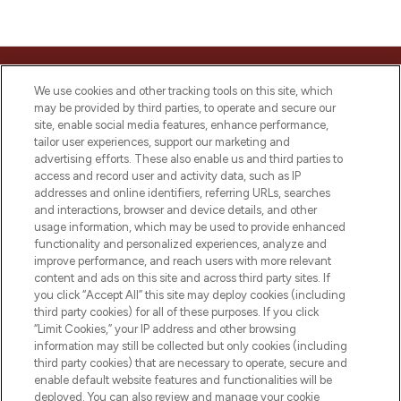
MELD JE AAN VOOR ONZE NIEUWSBRIEF
We use cookies and other tracking tools on this site, which
may be provided by third parties, to operate and secure our
AANMELDEN
site, enable social media features, enhance performance,
tailor user experiences, support our marketing and
advertising efforts. These also enable us and third parties to
access and record user and activity data, such as IP
addresses and online identifiers, referring URLs, searches
and interactions, browser and device details, and other
usage information, which may be used to provide enhanced
functionality and personalized experiences, analyze and
improve performance, and reach users with more relevant
content and ads on this site and across third party sites. If
you click “Accept All” this site may deploy cookies (including
third party cookies) for all of these purposes. If you click
LOOKFANTASTIC is de ultieme online
“Limit Cookies,” your IP address and other browsing
beautybestemming van Europa, met de
information may still be collected but only cookies (including
beste huidverzorging, haarproducten en
third party cookies) that are necessary to operate, secure and
make-up van meer dan 200 topmerken.
enable default website features and functionalities will be
Shop online of via de app, met gratis
deployed. You can also review and manage your cookie