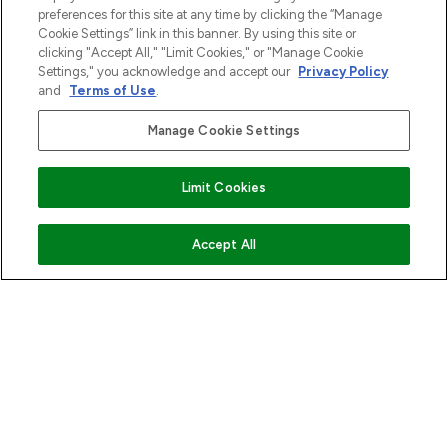
verzending vanaf €40.
preferences for this site at any time by clicking the “Manage
Cookie Settings” link in this banner. By using this site or
clicking "Accept All," "Limit Cookies," or "Manage Cookie
Cookie-toestemming
Settings," you acknowledge and accept our
Privacy Policy
Do Not Sell or Share My Personal
and
Terms of Use
.
Information
Manage Cookie Settings
HELP & INFORMATIE
Limit Cookies
BEDRIJFSINFORMATIE
VOEG TOE AAN WINKELMANDJE
Accept All
OVER LOOKFANTASTIC
Betaal veilig met