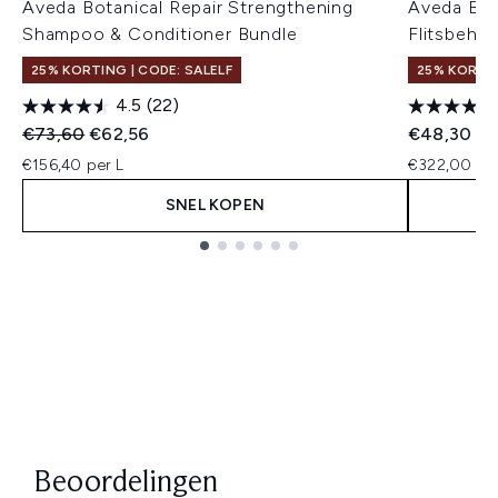
Aveda Botanical Repair Strengthening
Aveda Bot
Shampoo & Conditioner Bundle
Flitsbehan
25% KORTING | CODE: SALELF
25% KORTIN
4.5
(22)
Recommended Retail Price:
Huidige prijs:
€73,60
€62,56
€48,30
€156,40 per L
€322,00 per
SNEL KOPEN
Showing slide 1