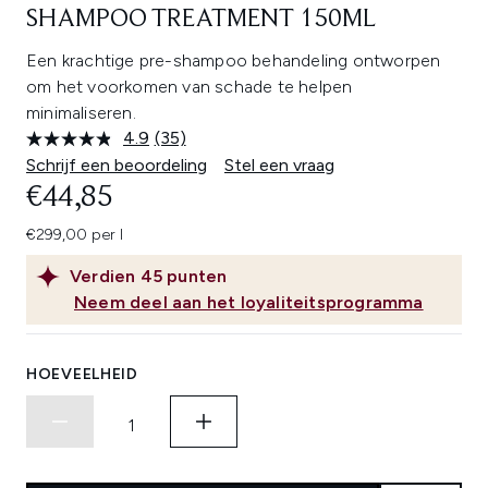
SHAMPOO TREATMENT 150ML
Een krachtige pre-shampoo behandeling ontworpen
om het voorkomen van schade te helpen
minimaliseren.
4.9
(35)
Lees
35
Schrijf een beoordeling
Stel een vraag
beoordelingen.
€44,85
Dezelfde
paginalink.
€299,00 per l
Verdien
45
punten
Neem deel aan het loyaliteitsprogramma
HOEVEELHEID