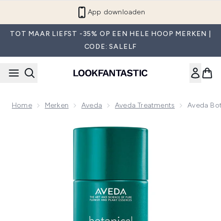
Overslaan naar de hoofdinhou
App downloaden
TOT MAAR LIEFST -35% OP EEN HELE HOOP MERKEN |
CODE: SALELF
Home
Merken
Aveda
Aveda Treatments
Aveda Bot
Now showing image 1 Aveda Botanical Repair Pre-Shampoo 