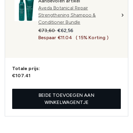
Aanbevolen artikel
Aveda Botanical Repair
Strengthening Shampoo &
Conditioner Bundle
Recommended Retail Price:
Huidige prijs:
€73,60
€62,56
Bespaar €11.04
( 15% Korting )
Totale prijs:
€107.41
BEIDE TOEVOEGEN AAN
WINKELWAGENTJE