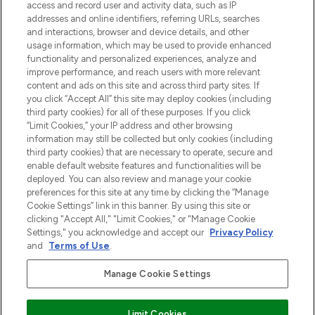
verzending vanaf €40.
access and record user and activity data, such as IP
addresses and online identifiers, referring URLs, searches
and interactions, browser and device details, and other
Cookie-toestemming
usage information, which may be used to provide enhanced
Do Not Sell or Share My Personal
functionality and personalized experiences, analyze and
Information
improve performance, and reach users with more relevant
content and ads on this site and across third party sites. If
you click “Accept All” this site may deploy cookies (including
HELP & INFORMATIE
third party cookies) for all of these purposes. If you click
“Limit Cookies,” your IP address and other browsing
information may still be collected but only cookies (including
BEDRIJFSINFORMATIE
third party cookies) that are necessary to operate, secure and
enable default website features and functionalities will be
deployed. You can also review and manage your cookie
OVER LOOKFANTASTIC
preferences for this site at any time by clicking the “Manage
Cookie Settings” link in this banner. By using this site or
clicking "Accept All," "Limit Cookies," or "Manage Cookie
Settings," you acknowledge and accept our
Privacy Policy
and
Terms of Use
.
Betaal veilig met
Manage Cookie Settings
Limit Cookies