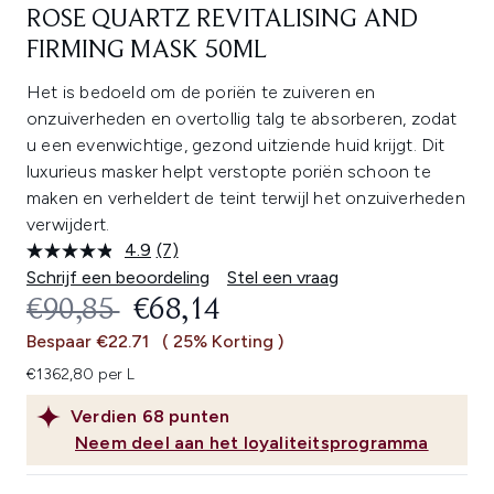
ROSE QUARTZ REVITALISING AND
FIRMING MASK 50ML
Het is bedoeld om de poriën te zuiveren en
onzuiverheden en overtollig talg te absorberen, zodat
u een evenwichtige, gezond uitziende huid krijgt. Dit
luxurieus masker helpt verstopte poriën schoon te
maken en verheldert de teint terwijl het onzuiverheden
verwijdert.
4.9
(7)
Lees
7
Schrijf een beoordeling
Stel een vraag
beoordelingen.
RECOMMENDED RETAIL PRICE:
HUIDIGE PRIJS:
€90,85
€68,14
Dezelfde
paginalink.
Bespaar €22.71
( 25% Korting )
€1362,80 per L
Verdien
68
punten
Neem deel aan het loyaliteitsprogramma