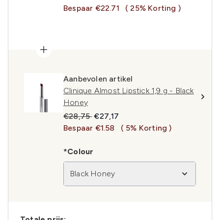
Bespaar €22.71
( 25% Korting )
Aanbevolen artikel
Clinique Almost Lipstick 1,9 g - Black
Honey
Recommended Retail Price:
Huidige prijs:
€28,75
€27,17
Bespaar €1.58
( 5% Korting )
*Colour
Black Honey
Totale prijs: