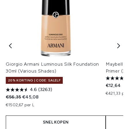
Giorgio Armani Luminous Silk Foundation
Maybellin
30ml (Various Shades)
Primer (30
20% KORTING | CODE: SALELF
€12,64
4.6
(3263)
€421,33 per
Recommended Retail Price:
Huidige prijs:
€56,35
€45,08
€1502,67 per L
SNEL KOPEN