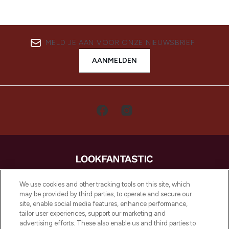
MELD JE AAN VOOR ONZE NIEUWSBRIEF
AANMELDEN
LOOKFANTASTIC is de ultieme online
We use cookies and other tracking tools on this site, which
beautybestemming van Europa, met de
may be provided by third parties, to operate and secure our
beste huidverzorging, haarproducten en
site, enable social media features, enhance performance,
make-up van meer dan 200 topmerken.
tailor user experiences, support our marketing and
Shop online of via de app, met gratis
advertising efforts. These also enable us and third parties to