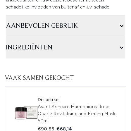
schadelijke invloeden van buitenaf en uv-schade.
AANBEVOLEN GEBRUIK
INGREDIËNTEN
VAAK SAMEN GEKOCHT
Dit artikel
Avant Skincare Harmonious Rose
Quartz Revitalising and Firming Mask
50ml
Recommended Retail Price:
Huidige prijs:
€90,85
€68,14