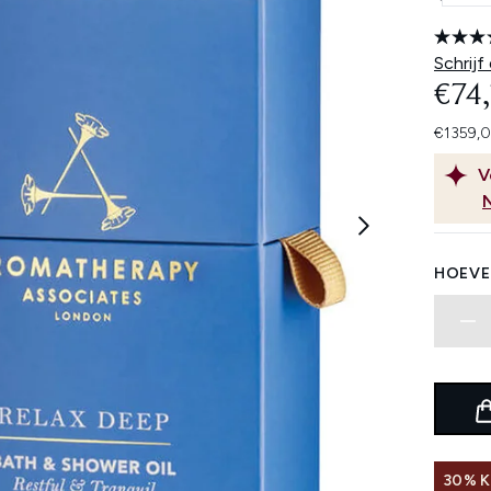
Schrijf
€74
€1359,0
V
HOEVE
30% K