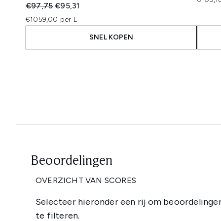
Recommended Retail Price:
Huidige prijs:
€97,75
€95,31
€1059,00 per L
SNEL KOPEN
Showing slide 1