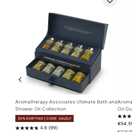
Aromatherapy Associates Ultimate Bath and
Aroma
Shower Oil Collection
Oil D
30% KORTING | CODE: SALELF
€54,5
4.8
(99)
€109,18