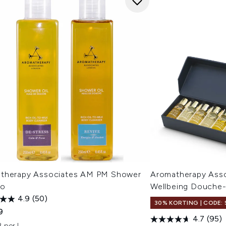
therapy Associates AM PM Shower
Aromatherapy Asso
uo
Wellbeing Douche- 
4.9
(50)
30% KORTING | CODE: 
9
4.7
(95)
 per L