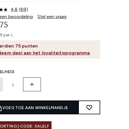
4.8
(69)
Lees
69
 een beoordeling
Stel een vraag
beoordelingen.
,75
Dezelfde
paginalink.
9 per L
erdien
75
punten
Neem deel aan het loyaliteitsprogramma
ELHEID
VOEG TOE AAN WINKELMANDJE
ORTING | CODE: SALELF