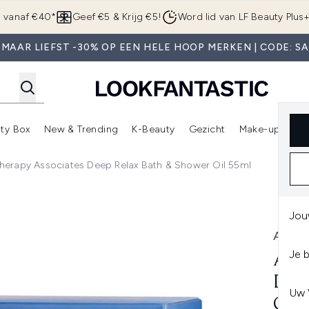
Overslaan naar de hoofdinhou
g vanaf €40*
Geef €5 & Krijg €5!
Word lid van LF Beauty Plus
MAAR LIEFST -30% OP EEN HELE HOOP MERKEN | CODE: S
ty Box
New & Trending
K-Beauty
Gezicht
Make-up
Pa
r)
nter submenu (Sale)
Enter submenu (Merken)
Enter submenu (Beauty Box)
Enter submenu (New & Trending)
Enter submenu (K-Beauty
E
erapy Associates Deep Relax Bath & Shower Oil 55ml
Relax Bath & Shower Oil 55ml
Jou
AROM
Je 
ARO
DEE
Uw 
OIL