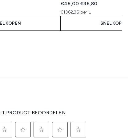
Recommended Retail Price:
Huidige prijs:
€46,00
€36,80
€1362,96 per L
EL KOPEN
SNEL KOPEN