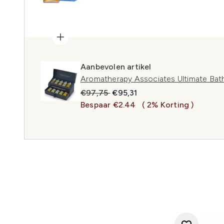
Aanbevolen artikel
Aromatherapy Associates Ultimate Bath
Recommended Retail Price:
Huidige prijs:
€97,75
€95,31
Bespaar €2.44
( 2% Korting )