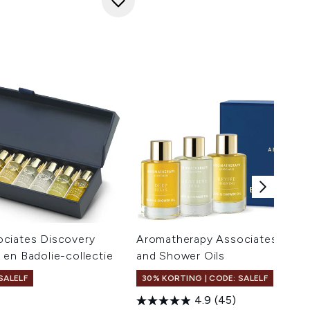
ciates Discovery
Aromatherapy Associates Essen
en Badolie-collectie
and Shower Oils
SALELF
30% KORTING | CODE: SALELF
4.9
(45)