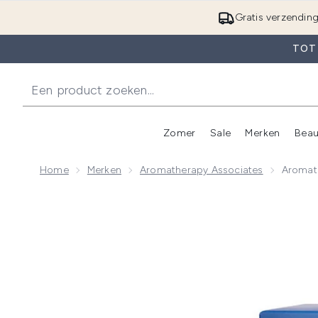
Gratis verzendin
TOT 
Zomer
Sale
Merken
Beau
Enter submenu (Zome
E
Home
Merken
Aromatherapy Associates
Aromath
Now showing image 1 Aromatherapy Associates Deep 