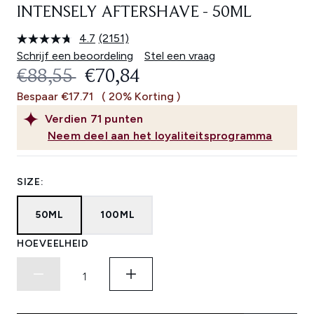
INTENSELY AFTERSHAVE - 50ML
4.7
(2151)
Lees
2151
Schrijf een beoordeling
Stel een vraag
beoordelingen.
RECOMMENDED RETAIL PRICE:
HUIDIGE PRIJS:
€88,55
€70,84
Dezelfde
paginalink.
Bespaar €17.71
( 20% Korting )
Verdien
71
punten
Neem deel aan het loyaliteitsprogramma
SIZE:
50ML
100ML
HOEVEELHEID