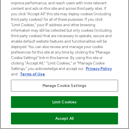
improve performance, and reach users with more relevant
content and ads on this site and across third party sites. If
you click “Accept All” this site may deploy cookies (including
third party cookies) for all of these purposes. If you click
“Limit Cookies,” your IP address and other browsing
information may still be collected but only cookies (including
third party cookies) that are necessary to operate, secure and
enable default website features and functionalities will be
deployed. You can also review and manage your cookie
preferences for this site at any time by clicking the “Manage
MELD JE AAN VOOR ONZE NIEUWSBRIEF
Cookie Settings” link in this banner. By using this site or
clicking "Accept All," "Limit Cookies," or "Manage Cookie
AANMELDEN
Settings," you acknowledge and accept our
Privacy Policy
and
Terms of Use
.
Manage Cookie Settings
Limit Cookies
VOEG TOE AAN WINKELMANDJE
Accept All