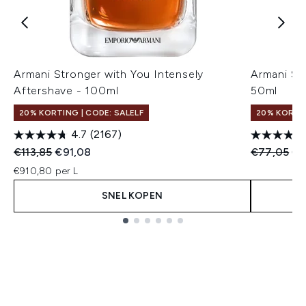
Armani Stronger with You Intensely
Armani St
Aftershave - 100ml
50ml
20% KORTING | CODE: SALELF
20% KORTIN
4.7
(2167)
Recommended Retail Price:
Huidige prijs:
Recommend
Hui
€113,85
€91,08
€77,05
€6
€910,80 per L
SNEL KOPEN
Showing slide 1