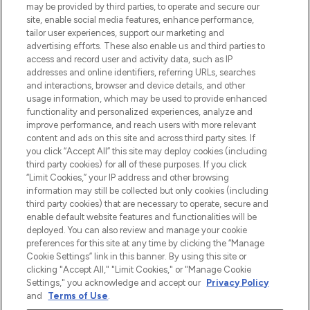
beautybestemming van Europa, met de
may be provided by third parties, to operate and secure our
beste huidverzorging, haarproducten en
site, enable social media features, enhance performance,
make-up van meer dan 200 topmerken.
tailor user experiences, support our marketing and
Shop online of via de app, met gratis
advertising efforts. These also enable us and third parties to
verzending vanaf €40.
access and record user and activity data, such as IP
addresses and online identifiers, referring URLs, searches
and interactions, browser and device details, and other
Cookie-toestemming
usage information, which may be used to provide enhanced
Do Not Sell or Share My Personal
functionality and personalized experiences, analyze and
Information
improve performance, and reach users with more relevant
content and ads on this site and across third party sites. If
you click “Accept All” this site may deploy cookies (including
HELP & INFORMATIE
third party cookies) for all of these purposes. If you click
“Limit Cookies,” your IP address and other browsing
information may still be collected but only cookies (including
BEDRIJFSINFORMATIE
third party cookies) that are necessary to operate, secure and
enable default website features and functionalities will be
deployed. You can also review and manage your cookie
OVER LOOKFANTASTIC
preferences for this site at any time by clicking the “Manage
Cookie Settings” link in this banner. By using this site or
clicking "Accept All," "Limit Cookies," or "Manage Cookie
Settings," you acknowledge and accept our
Privacy Policy
and
Terms of Use
.