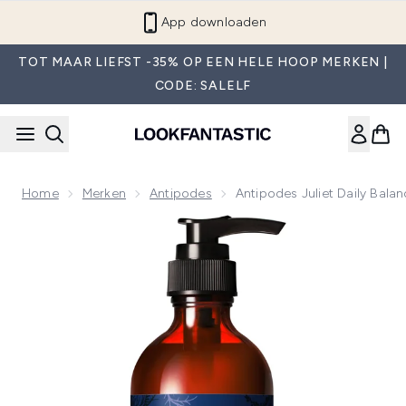
Overslaan naar de hoofdinhou
App downloaden
TOT MAAR LIEFST -35% OP EEN HELE HOOP MERKEN |
CODE: SALELF
Home
Merken
Antipodes
Antipodes Juliet Daily Bala
Now showing image 1 Antipodes Juliet Daily Balancing Gel C