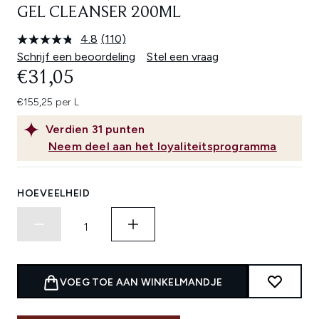
GEL CLEANSER 200ML
4.8
(110)
Lees
110
Schrijf een beoordeling
Stel een vraag
beoordelingen.
€31,05
Dezelfde
paginalink.
€155,25 per L
Verdien
31
punten
Neem deel aan het loyaliteitsprogramma
HOEVEELHEID
VOEG TOE AAN WINKELMANDJE