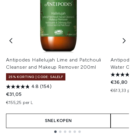
Antipodes Hallelujah Lime and Patchouli
Antipodes
Cleanser and Makeup Remover 200ml
Water Gel
25% KORTING | CODE: SALELF
€36,80
4.8
(154)
€613,33 per
€31,05
€155,25 per L
SNEL KOPEN