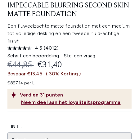
IMPECCABLE BLURRING SECOND SKIN
MATTE FOUNDATION
Een fluweelzachte matte foundation met een medium
tot volledige dekking en een tweede huid-achtige
finish.
4.5
(4012)
Lees
4012
Schrijf een beoordeling
Stel een vraag
beoordelingen.
RECOMMENDED RETAIL PRICE:
HUIDIGE PRIJS:
€44,85
€31,40
Dezelfde
paginalink.
Bespaar €13.45
( 30% Korting )
€897,14 per L
Verdien
31
punten
Neem deel aan het loyaliteitsprogramma
TINT :