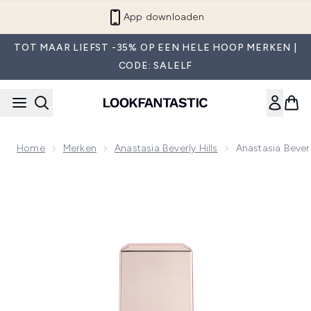
Overslaan naar de hoofdinhou
Word lid van LF Beauty Plus+
TOT MAAR LIEFST -35% OP EEN HELE HOOP MERKEN |
CODE: SALELF
Home
Merken
Anastasia Beverly Hills
Anastasia Bever
Now showing image 1 Anastasia Beverly Hills Impeccable Blu