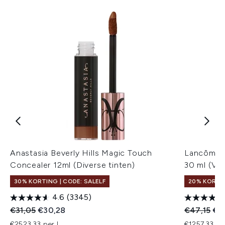
Anastasia Beverly Hills Magic Touch
Lancôme T
Concealer 12ml (Diverse tinten)
30 ml (Ver
30% KORTING | CODE: SALELF
20% KORTIN
4.6
(3345)
Recommended Retail Price:
Huidige prijs:
Recommend
Hui
€31,05
€30,28
€47,15
€3
€2523,33 per L
€1257,33 pe