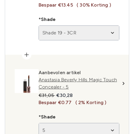
Bespaar €13.45
( 30% Korting )
*Shade
Shade 19 - 3CR
Aanbevolen artikel
Anastasia Beverly Hills Magic Touch
Concealer - 5
Recommended Retail Price:
Huidige prijs:
€31,05
€30,28
Bespaar €0.77
( 2% Korting )
*Shade
5