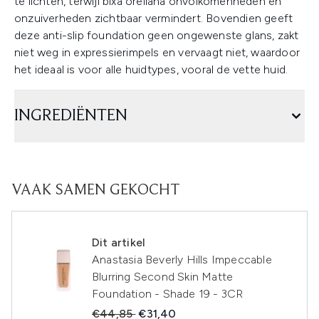
te lichten, terwijl bixa orellana onvolkomenheden en
onzuiverheden zichtbaar vermindert. Bovendien geeft
deze anti-slip foundation geen ongewenste glans, zakt
niet weg in expressierimpels en vervaagt niet, waardoor
het ideaal is voor alle huidtypes, vooral de vette huid.
INGREDIËNTEN
VAAK SAMEN GEKOCHT
Dit artikel
Anastasia Beverly Hills Impeccable
Blurring Second Skin Matte
Foundation - Shade 19 - 3CR
Recommended Retail Price:
Huidige prijs:
€44,85
€31,40