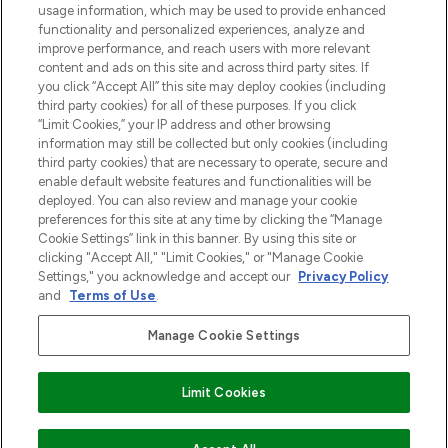
usage information, which may be used to provide enhanced
Do Not Sell or Share My Personal
functionality and personalized experiences, analyze and
Information
improve performance, and reach users with more relevant
content and ads on this site and across third party sites. If
you click “Accept All” this site may deploy cookies (including
HELP & INFORMATIE
third party cookies) for all of these purposes. If you click
“Limit Cookies,” your IP address and other browsing
information may still be collected but only cookies (including
BEDRIJFSINFORMATIE
third party cookies) that are necessary to operate, secure and
enable default website features and functionalities will be
deployed. You can also review and manage your cookie
OVER LOOKFANTASTIC
preferences for this site at any time by clicking the “Manage
Cookie Settings” link in this banner. By using this site or
clicking "Accept All," "Limit Cookies," or "Manage Cookie
Settings," you acknowledge and accept our
Privacy Policy
and
Terms of Use
.
Betaal veilig met
Manage Cookie Settings
Limit Cookies
2026 THG Beauty Europe GmbH Maximilianstrasse 54 80538 Munich