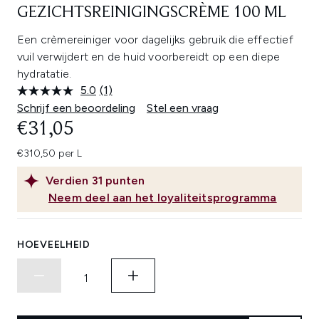
GEZICHTSREINIGINGSCRÈME 100 ML
Een crèmereiniger voor dagelijks gebruik die effectief
vuil verwijdert en de huid voorbereidt op een diepe
hydratatie.
5.0
(1)
Lees
1
Schrijf een beoordeling
Stel een vraag
beoordeling.
€31,05
Dezelfde
paginalink.
€310,50 per L
Verdien
31
punten
Neem deel aan het loyaliteitsprogramma
HOEVEELHEID