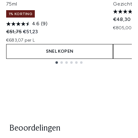
75ml
Gezichtsc
1% KORTING
€48,30
4.6
(9)
€805,00 pe
Recommended Retail Price:
Huidige prijs:
€51,75
€51,23
€683,07 per L
SNEL KOPEN
Showing slide 1