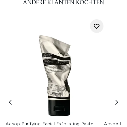
ANDERE KLANTEN KOCHTEN
Aesop Purifying Facial Exfoliating Paste
Aesop Man