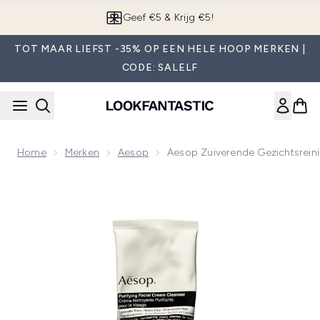
Overslaan naar de hoofdinhou
Geef €5 & Krijg €5!
TOT MAAR LIEFST -35% OP EEN HELE HOOP MERKEN |
CODE: SALELF
Home
Merken
Aesop
Aesop Zuiverende Gezichtsrein
Now showing image 1 Aesop Zuiverende Gezichtsreinigings