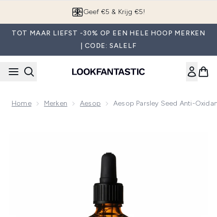
Overslaan naar de hoofdinhou
Geef €5 & Krijg €5!
TOT MAAR LIEFST -30% OP EEN HELE HOOP MERKEN
| CODE: SALELF
Home
Merken
Aesop
Aesop Parsley Seed Anti-Oxida
Now showing image 1 Aesop Parsley Seed Anti-Oxidant Inte