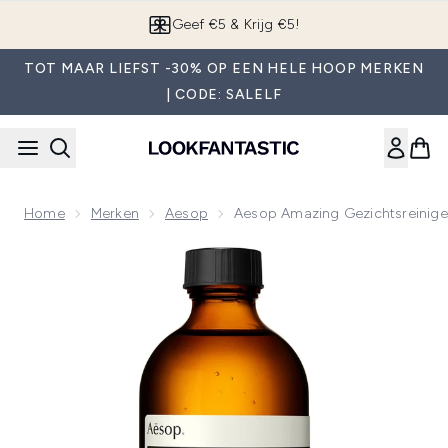
Overslaan naar de hoofdinhou
Geef €5 & Krijg €5!
TOT MAAR LIEFST -30% OP EEN HELE HOOP MERKEN
| CODE: SALELF
Home
Merken
Aesop
Aesop Amazing Gezichtsreinige
Now showing image 1 Aesop Amazing Gezichtsreiniger 200 