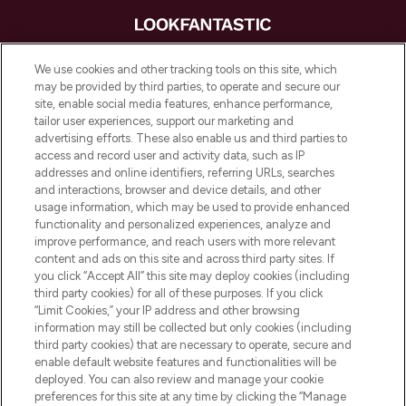
LOOKFANTASTIC is de ultieme online
We use cookies and other tracking tools on this site, which
beautybestemming van Europa, met de
may be provided by third parties, to operate and secure our
beste huidverzorging, haarproducten en
site, enable social media features, enhance performance,
make-up van meer dan 200 topmerken.
tailor user experiences, support our marketing and
Shop online of via de app, met gratis
advertising efforts. These also enable us and third parties to
verzending vanaf €40.
access and record user and activity data, such as IP
addresses and online identifiers, referring URLs, searches
and interactions, browser and device details, and other
Cookie-toestemming
usage information, which may be used to provide enhanced
Do Not Sell or Share My Personal
functionality and personalized experiences, analyze and
Information
improve performance, and reach users with more relevant
content and ads on this site and across third party sites. If
you click “Accept All” this site may deploy cookies (including
HELP & INFORMATIE
third party cookies) for all of these purposes. If you click
“Limit Cookies,” your IP address and other browsing
information may still be collected but only cookies (including
BEDRIJFSINFORMATIE
third party cookies) that are necessary to operate, secure and
enable default website features and functionalities will be
deployed. You can also review and manage your cookie
OVER LOOKFANTASTIC
preferences for this site at any time by clicking the “Manage