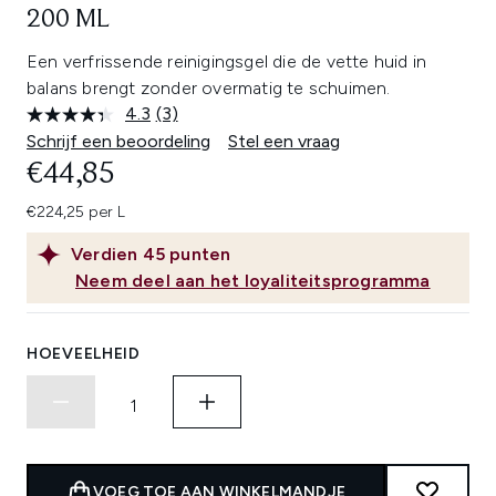
200 ML
Een verfrissende reinigingsgel die de vette huid in
balans brengt zonder overmatig te schuimen.
4.3
(3)
Lees
3
Schrijf een beoordeling
Stel een vraag
beoordelingen.
€44,85
Dezelfde
paginalink.
€224,25 per L
Verdien
45
punten
Neem deel aan het loyaliteitsprogramma
HOEVEELHEID
VOEG TOE AAN WINKELMANDJE