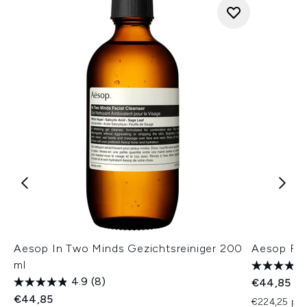
Aesop In Two Minds Gezichtsreiniger 200
Aesop Fab
ml
4.9
(8)
€44,85
€44,85
€224,25 per