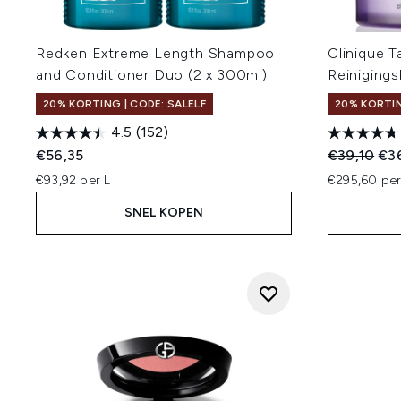
Redken Extreme Length Shampoo
Clinique 
and Conditioner Duo (2 x 300ml)
Reiniging
20% KORTING | CODE: SALELF
20% KORTIN
4.5
(152)
Recommend
Hui
€56,35
€39,10
€3
€93,92 per L
€295,60 per
SNEL KOPEN