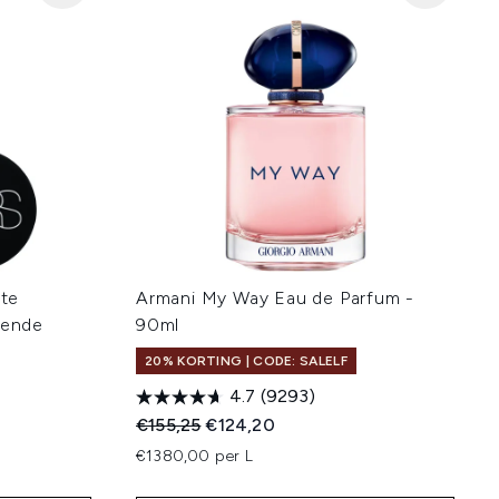
te
Armani My Way Eau de Parfum -
lende
90ml
20% KORTING | CODE: SALELF
4.7
(9293)
Recommended Retail Price:
Huidige prijs:
€155,25
€124,20
€1380,00 per L