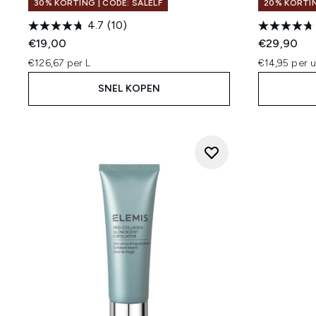
30% KORTING | CODE: SALELF
20% KORTIN
4.7
(10)
€19,00
€29,90
€126,67 per L
€14,95 per u
SNEL KOPEN