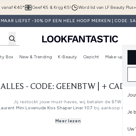
Overslaan naar de hoofdinhou
g vanaf €40*
Geef €5 & Krijg €5!
Word lid van LF Beauty Plus
MAAR LIEFST -30% OP EEN HELE HOOP MERKEN | CODE: S
ty Box
New & Trending
K-Beauty
Gezicht
Make-up
Pa
r)
nter submenu (Sale)
Enter submenu (Merken)
Enter submenu (Beauty Box)
Enter submenu (New & Trending)
Enter submenu (K-Beauty
E
) ALLES - CODE: GEENBTW | + CADE
Jou
Jij restockt jouw must-haves, wij betalen de BTW.
Laurent Mini Lovenude Kiss Shaper Liner 107
bij aankoop vanaf €
Je 
Box). Cadeau wordt automatisch toegevoegd aan je winkelmand
beperkte tijd en zolang de voorraad strekt.
Meer lezen
Uw 