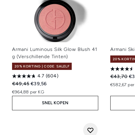
Armani Luminous Silk Glow Blush 41
Armani Ski
g (Verschillende Tinten)
20% KORTIN
20% KORTING | CODE: SALELF
4.7
(604)
Recommend
Hui
€43,70
€3
Recommended Retail Price:
Huidige prijs:
€49,45
€39,56
€582,67 per
€964,88 per KG
SNEL KOPEN