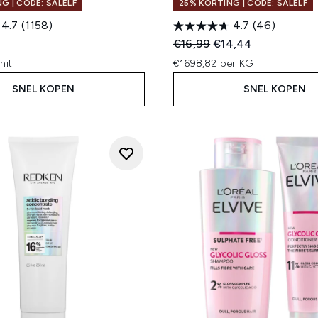
G | CODE: SALELF
25% KORTING | CODE: SALELF
4.7
(1158)
4.7
(46)
Recommended Retail Price
Huidige prijs:
€16,99
€14,44
nit
€1698,82 per KG
SNEL KOPEN
SNEL KOPEN