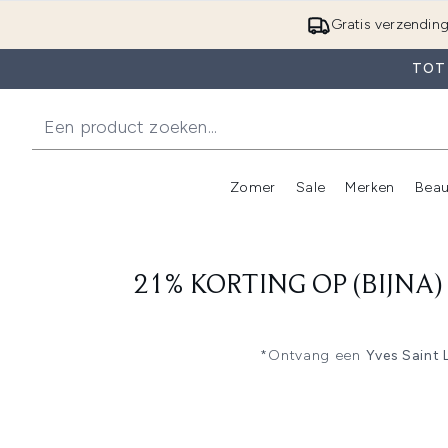
Gratis verzendin
TOT 
Zomer
Sale
Merken
Beau
Enter submenu (Zome
E
21% KORTING OP (BIJNA
*Ontvang een
Yves Saint 
bestellingen met een Beauty 