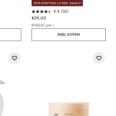
30% KORTING | CODE: SALELF
4.4
(32)
:
€25,00
€166,67 per L
SNEL KOPEN