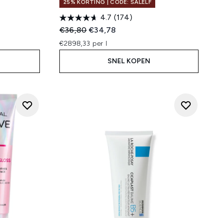
25% KORTING | CODE: SALELF
4.7
(174)
:
Recommended Retail Price:
Huidige prijs:
€36,80
€34,78
€2898,33 per l
SNEL KOPEN