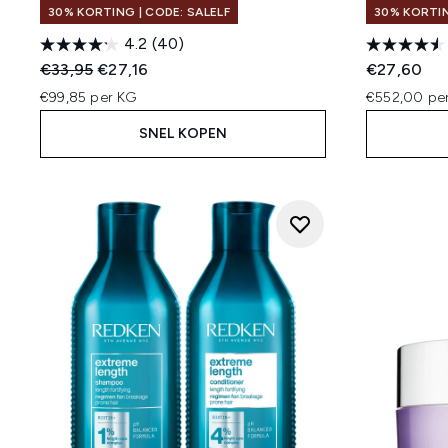
30% KORTING | CODE: SALELF
30% KORTIN
4.2
(40)
Recommended Retail Price:
Huidige prijs:
€33,95
€27,16
€27,60
€99,85 per KG
€552,00 per
SNEL KOPEN