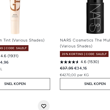
n Tint (Various Shades)
NARS Cosmetics The Mult
(Various Shades)
G | CODE: SALELF
20% KORTING | CODE: SALELF
4.6
(1931)
4.6
(1530)
ed Retail Price:
dige prijs:
4,96
Recommended Retail Price
Huidige prijs:
€37,95
€34,16
 L
€4270,00 per KG
SNEL KOPEN
SNEL KOPEN