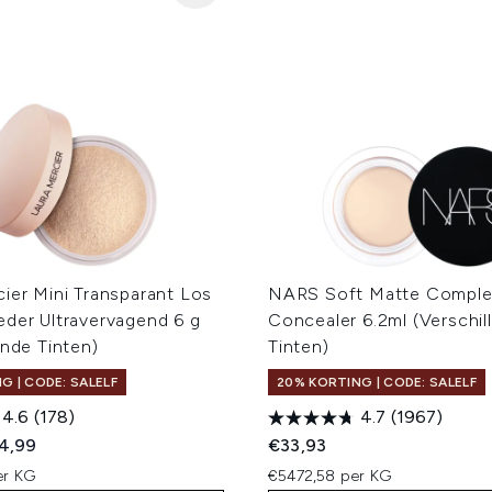
ier Mini Transparant Los
NARS Soft Matte Comple
eder Ultravervagend 6 g
Concealer 6.2ml (Verschil
ende Tinten)
Tinten)
G | CODE: SALELF
20% KORTING | CODE: SALELF
4.6
(178)
4.7
(1967)
ed Retail Price:
dige prijs:
4,99
€33,93
er KG
€5472,58 per KG