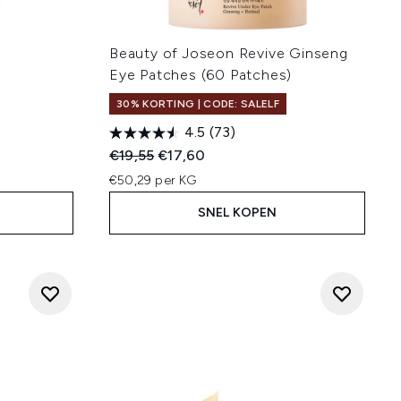
g
Beauty of Joseon Revive Ginseng
Eye Patches (60 Patches)
30% KORTING | CODE: SALELF
4.5
(73)
Recommended Retail Price:
Huidige prijs:
€19,55
€17,60
€50,29 per KG
SNEL KOPEN