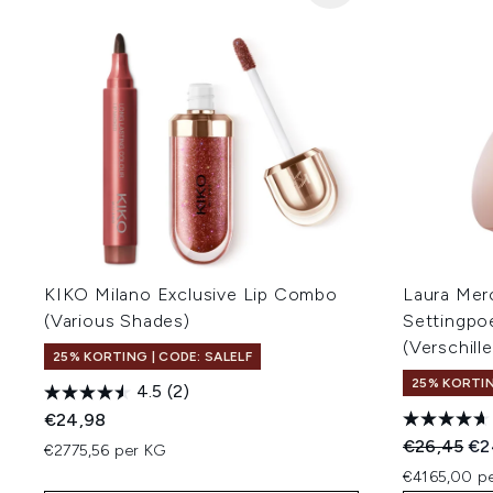
KIKO Milano Exclusive Lip Combo
Laura Merc
(Various Shades)
Settingpo
(Verschill
25% KORTING | CODE: SALELF
25% KORTIN
4.5
(2)
€24,98
Recommend
Hui
€26,45
€2
€2775,56 per KG
€4165,00 p