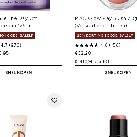
Take The Day Off
MAC Glow Play Blush 7,3
sbalsem 125 ml
(Verschillende Tinten)
G | CODE: SALELF
20% KORTING | CODE: SALELF
4.7
(976)
4.6
(156)
ed Retail Price:
dige prijs:
6,95
€32,20
 L
€4410,96 per KG
SNEL KOPEN
SNEL KOPEN