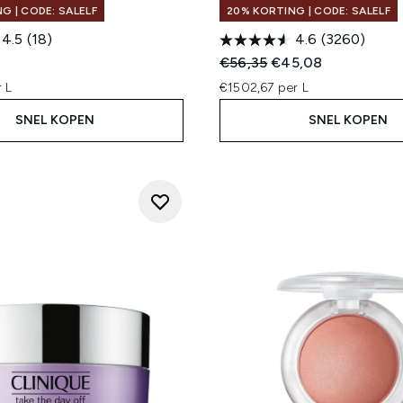
G | CODE: SALELF
20% KORTING | CODE: SALELF
4.5
(18)
4.6
(3260)
Recommended Retail Price
Huidige prijs:
€56,35
€45,08
 L
€1502,67 per L
SNEL KOPEN
SNEL KOPEN