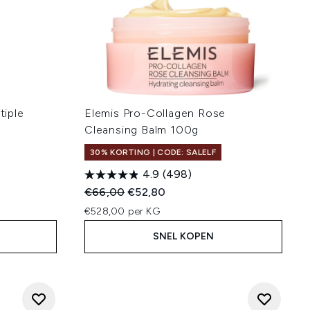
iple
Elemis Pro-Collagen Rose
Cleansing Balm 100g
30% KORTING | CODE: SALELF
4.9
(498)
:
Recommended Retail Price:
Huidige prijs:
€66,00
€52,80
€528,00 per KG
SNEL KOPEN