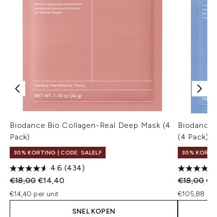
Biodance Bio Collagen-Real Deep Mask (4
Biodance 
Pack)
(4 Pack)
30% KORTING | CODE: SALELF
30% KORTIN
4.6
(434)
Recommended Retail Price:
Huidige prijs:
Recommend
Hui
€18,00
€14,40
€18,00
€1
€14,40 per unit
€105,88 pe
SNEL KOPEN