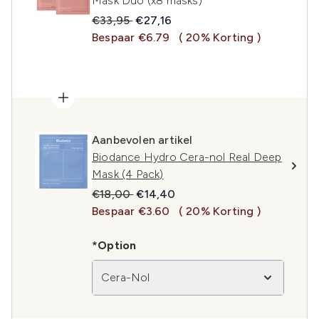
Mask Duo (x8 masks)
Recommended Retail Price:
Huidige prijs:
€33,95
€27,16
Bespaar €6.79
( 20% Korting )
Aanbevolen artikel
Biodance Hydro Cera-nol Real Deep
Mask (4 Pack)
Recommended Retail Price:
Huidige prijs:
€18,00
€14,40
Bespaar €3.60
( 20% Korting )
*Option
Cera-Nol