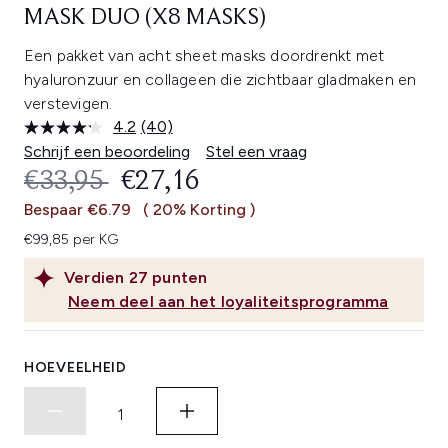
MASK DUO (X8 MASKS)
Een pakket van acht sheet masks doordrenkt met
hyaluronzuur en collageen die zichtbaar gladmaken en
verstevigen.
4.2
(40)
Lees
40
Schrijf een beoordeling
Stel een vraag
beoordelingen.
RECOMMENDED RETAIL PRICE:
HUIDIGE PRIJS:
€33,95
€27,16
Dezelfde
paginalink.
Bespaar €6.79
( 20% Korting )
€99,85 per KG
Verdien
27
punten
Neem deel aan het loyaliteitsprogramma
HOEVEELHEID