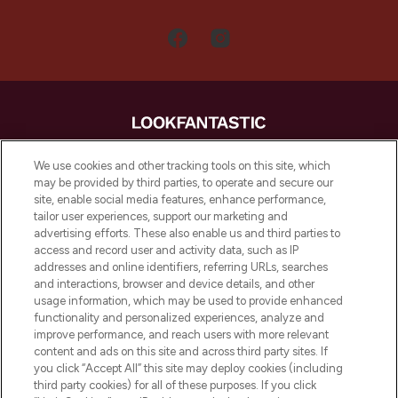
LOOKFANTASTIC is de ultieme online
We use cookies and other tracking tools on this site, which
beautybestemming van Europa, met de
may be provided by third parties, to operate and secure our
beste huidverzorging, haarproducten en
site, enable social media features, enhance performance,
make-up van meer dan 200 topmerken.
tailor user experiences, support our marketing and
Shop online of via de app, met gratis
advertising efforts. These also enable us and third parties to
verzending vanaf €40.
access and record user and activity data, such as IP
addresses and online identifiers, referring URLs, searches
and interactions, browser and device details, and other
Cookie-toestemming
usage information, which may be used to provide enhanced
Do Not Sell or Share My Personal
functionality and personalized experiences, analyze and
Information
improve performance, and reach users with more relevant
content and ads on this site and across third party sites. If
you click “Accept All” this site may deploy cookies (including
HELP & INFORMATIE
third party cookies) for all of these purposes. If you click