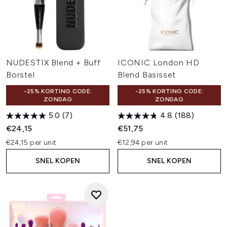
NUDESTIX Blend + Buff
ICONIC London HD
Borstel
Blend Basisset
-25% KORTING CODE:
-25% KORTING CODE:
ZONDAG
ZONDAG
5.0
(7)
4.8
(188)
€24,15
€51,75
€24,15 per unit
€12,94 per unit
SNEL KOPEN
SNEL KOPEN