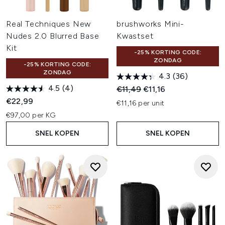
Real Techniques New
brushworks Mini-
Nudes 2.0 Blurred Base
Kwastset
Kit
-25% KORTING CODE:
ZONDAG
-25% KORTING CODE:
ZONDAG
4.3
(36)
4.5
(4)
Recommended Retail Price:
Huidige prijs:
€11,49
€11,16
€22,99
€11,16 per unit
€97,00 per KG
SNEL KOPEN
SNEL KOPEN