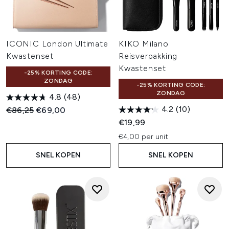
ICONIC London Ultimate
KIKO Milano
Kwastenset
Reisverpakking
Kwastenset
-25% KORTING CODE:
ZONDAG
-25% KORTING CODE:
ZONDAG
4.8
(48)
4.2
(10)
Recommended Retail Price:
Huidige prijs:
€86,25
€69,00
€19,99
€4,00 per unit
SNEL KOPEN
SNEL KOPEN