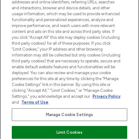
addresses and online identifiers, referring URLs, searches
and interactions, browser and device details, and other
Cookie-toestemming
usage information, which may be used to provide enhanced
Do Not Sell or Share My Personal
functionality and personalized experiences, analyze and
Information
improve performance, and reach users with more relevant
content and ads on this site and across third party sites. If
you click “Accept All” this site may deploy cookies (including
HELP & INFORMATIE
third party cookies) for all of these purposes. If you click
“Limit Cookies,” your IP address and other browsing
information may still be collected but only cookies (including
BEDRIJFSINFORMATIE
third party cookies) that are necessary to operate, secure and
enable default website features and functionalities will be
deployed. You can also review and manage your cookie
OVER LOOKFANTASTIC
preferences for this site at any time by clicking the “Manage
Cookie Settings” link in this banner. By using this site or
clicking "Accept All," "Limit Cookies," or "Manage Cookie
Settings," you acknowledge and accept our
Privacy Policy
and
Terms of Use
.
Betaal veilig met
Manage Cookie Settings
Limit Cookies