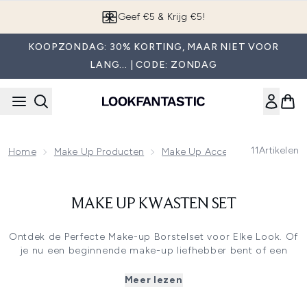
Overslaan naar de hoofdinhou
Geef €5 & Krijg €5!
KOOPZONDAG: 30% KORTING, MAAR NIET VOOR
LANG... | CODE: ZONDAG
11
Artikelen
Home
Make Up Producten
Make Up Accessoires
Make 
MAKE UP KWASTEN SET
Ontdek de Perfecte Make-up Borstelset voor Elke Look. Of
je nu een beginnende make-up liefhebber bent of een
doorgewinterde professional, de juiste make-up tools set
kan het verschil maken. Bij ons vind je een uitgebreid
Meer lezen
assortiment aan set make-up kwasten, speciaal
samengesteld om aan al je behoeften te voldoen. Van een