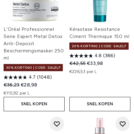
L’Oréal Professionnel
Kérastase Resistance
Serie Expert Metal Detox
Ciment Thermique 150 ml
Anti-Deposit
20% KORTING | CODE: SALELF
Beschermingsmasker 250
4.8
(386)
ml
Recommended Retail Price:
Huidige prijs:
€42,55
€33,98
30% KORTING | CODE: SALELF
€226,53 per L
4.7
(1048)
Recommended Retail Price:
Huidige prijs:
€36,23
€28,98
€115,92 per L
SNEL KOPEN
SNEL KOPEN