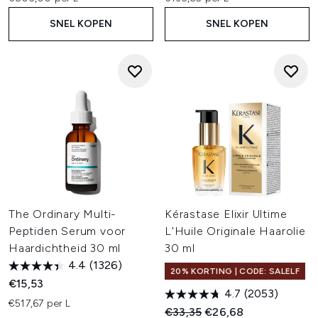
SNEL KOPEN
SNEL KOPEN
The Ordinary Multi-
Kérastase Elixir Ultime
Peptiden Serum voor
L'Huile Originale Haarolie
Haardichtheid 30 ml
30 ml
4.4
(1326)
20% KORTING | CODE: SALELF
€15,53
4.7
(2053)
€517,67 per L
Recommended Retail Price:
Huidige prijs:
€33,35
€26,68