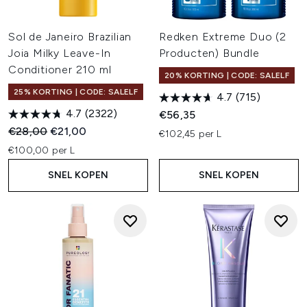
Sol de Janeiro Brazilian
Redken Extreme Duo (2
Joia Milky Leave-In
Producten) Bundle
Conditioner 210 ml
20% KORTING | CODE: SALELF
25% KORTING | CODE: SALELF
4.7
(715)
4.7
(2322)
€56,35
Recommended Retail Price:
Huidige prijs:
€28,00
€21,00
€102,45 per L
€100,00 per L
SNEL KOPEN
SNEL KOPEN