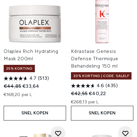
Olaplex Rich Hydrating
Kérastase Genesis
Mask 200ml
Defense Thermique
Behandeling 150 ml
25% KORTING
20% KORTING | CODE: SALELF
4.7
(513)
4.6
(435)
Recommended Retail Price:
Huidige prijs:
€44,85
€33,64
Recommended Retail Price:
Huidige prijs:
€42,55
€40,22
€168,20 per L
€268,13 per L
SNEL KOPEN
SNEL KOPEN