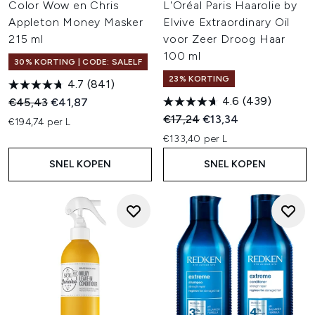
Color Wow en Chris
L'Oréal Paris Haarolie by
Appleton Money Masker
Elvive Extraordinary Oil
215 ml
voor Zeer Droog Haar
100 ml
30% KORTING | CODE: SALELF
23% KORTING
4.7
(841)
4.6
(439)
Recommended Retail Price:
Huidige prijs:
€45,43
€41,87
Recommended Retail Price:
Huidige prijs:
€17,24
€13,34
€194,74 per L
€133,40 per L
SNEL KOPEN
SNEL KOPEN