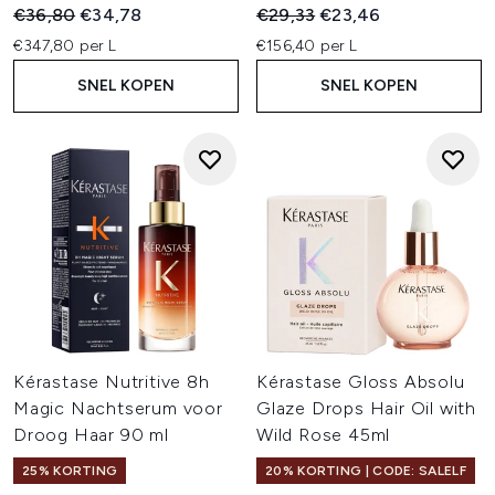
Recommended Retail Price:
Huidige prijs:
Recommended Retail Price:
Huidige prijs:
€36,80
€34,78
€29,33
€23,46
€347,80 per L
€156,40 per L
SNEL KOPEN
SNEL KOPEN
Kérastase Nutritive 8h
Kérastase Gloss Absolu
Magic Nachtserum voor
Glaze Drops Hair Oil with
Droog Haar 90 ml
Wild Rose 45ml
25% KORTING
20% KORTING | CODE: SALELF