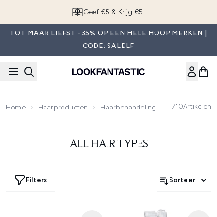
Overslaan naar de hoofdinhou
Geef €5 & Krijg €5!
TOT MAAR LIEFST -35% OP EEN HELE HOOP MERKEN |
CODE: SALELF
710
Artikelen
Home
Haarproducten
Haarbehandelingsproducten
All
ALL HAIR TYPES
Filters
Sorteer