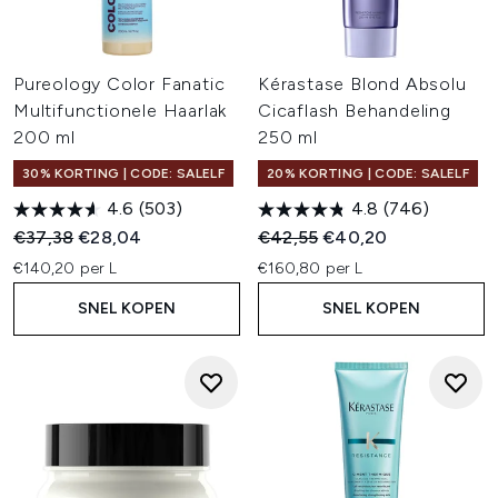
Pureology Color Fanatic
Kérastase Blond Absolu
Multifunctionele Haarlak
Cicaflash Behandeling
200 ml
250 ml
30% KORTING | CODE: SALELF
20% KORTING | CODE: SALELF
4.6
(503)
4.8
(746)
Recommended Retail Price:
Huidige prijs:
Recommended Retail Price:
Huidige prijs:
€37,38
€28,04
€42,55
€40,20
€140,20 per L
€160,80 per L
SNEL KOPEN
SNEL KOPEN