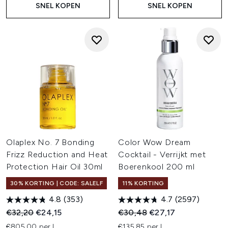
SNEL KOPEN
SNEL KOPEN
Olaplex No. 7 Bonding
Color Wow Dream
Frizz Reduction and Heat
Cocktail - Verrijkt met
Protection Hair Oil 30ml
Boerenkool 200 ml
30% KORTING | CODE: SALELF
11% KORTING
4.8
(353)
4.7
(2597)
Recommended Retail Price:
Huidige prijs:
Recommended Retail Price:
Huidige prijs:
€32,20
€24,15
€30,48
€27,17
€805,00 per L
€135,85 per L