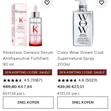
Kérastase Genesis Serum
Color Wow Dream Coat
Antihaaruitval Fortifiant
Supernatural Spray
90 ml
200ml
20% KORTING | CODE: SALELF
30% KORTING | CODE: SALELF
4.5
(1087)
4.6
(5023)
Recommended Retail Price:
Huidige prijs:
Recommended Retail Price:
Huidige prijs:
€59,80
€47,84
€33,35
€25,01
€531,56 per L
€125,05 per L
SNEL KOPEN
SNEL KOPEN