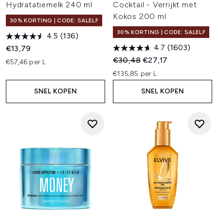
Hydratatiemelk 240 ml
Cocktail - Verrijkt met
Kokos 200 ml
30% KORTING | CODE: SALELF
30% KORTING | CODE: SALELF
4.5
(136)
4.7
(1603)
€13,79
Recommended Retail Price:
Huidige prijs:
€30,48
€27,17
€57,46 per L
€135,85 per L
SNEL KOPEN
SNEL KOPEN