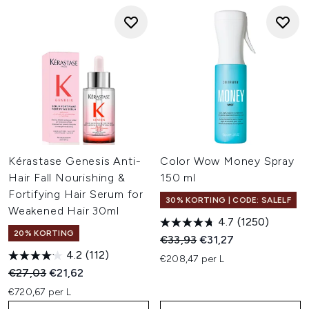
Kérastase Genesis Anti-
Color Wow Money Spray
Hair Fall Nourishing &
150 ml
Fortifying Hair Serum for
30% KORTING | CODE: SALELF
Weakened Hair 30ml
4.7
(1250)
20% KORTING
Recommended Retail Price:
Huidige prijs:
€33,93
€31,27
4.2
(112)
€208,47 per L
Recommended Retail Price:
Huidige prijs:
€27,03
€21,62
€720,67 per L