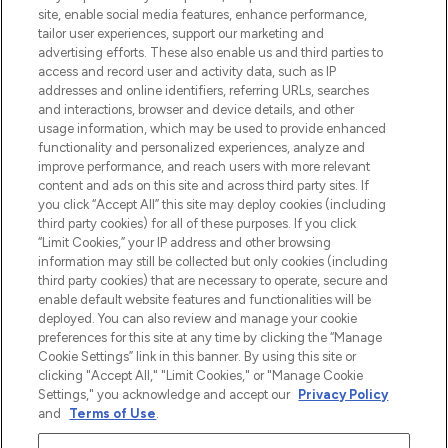
beste huidverzorging, haarproducten en
site, enable social media features, enhance performance,
make-up van meer dan 200 topmerken.
tailor user experiences, support our marketing and
Shop online of via de app, met gratis
advertising efforts. These also enable us and third parties to
verzending vanaf €40.
access and record user and activity data, such as IP
addresses and online identifiers, referring URLs, searches
and interactions, browser and device details, and other
Cookie-toestemming
usage information, which may be used to provide enhanced
Do Not Sell or Share My Personal
functionality and personalized experiences, analyze and
Information
improve performance, and reach users with more relevant
content and ads on this site and across third party sites. If
you click “Accept All” this site may deploy cookies (including
HELP & INFORMATIE
third party cookies) for all of these purposes. If you click
“Limit Cookies,” your IP address and other browsing
information may still be collected but only cookies (including
BEDRIJFSINFORMATIE
third party cookies) that are necessary to operate, secure and
enable default website features and functionalities will be
deployed. You can also review and manage your cookie
OVER LOOKFANTASTIC
preferences for this site at any time by clicking the “Manage
Cookie Settings” link in this banner. By using this site or
clicking "Accept All," "Limit Cookies," or "Manage Cookie
Settings," you acknowledge and accept our
Privacy Policy
and
Terms of Use
.
Betaal veilig met