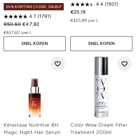
4.4
(1501)
20% KORTING | CODE: SALELF
€25,19
4.7
(1791)
€425,89 per L
Recommended Retail Price:
Huidige prijs:
€50,60
€47,82
€637,60 per L
SNEL KOPEN
SNEL KOPEN
Kérastase Nutritive 8H
Color Wow Dream Filter
Magic Night Hair Serum
Treatment 200ml