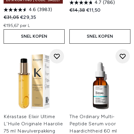
20% KORTING | CODE: SALELF
4.7
(786)
4.6
(3983)
Recommended Retail Price:
Huidige prijs:
€14,38
€11,50
Recommended Retail Price:
Huidige prijs:
€31,05
€29,35
€195,67 per L
SNEL KOPEN
SNEL KOPEN
Kérastase Elixir Ultime
The Ordinary Multi-
L'Huile Originale Haarolie
Peptide Serum voor
75 ml Navulverpakking
Haardichtheid 60 ml