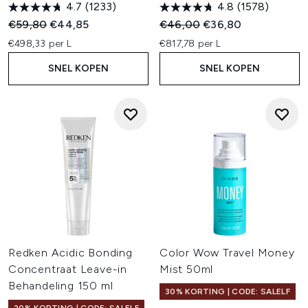
4.7
(1233)
4.8
(1578)
Recommended Retail Price:
Huidige prijs:
Recommended Retail Price:
Huidige prijs:
€59,80
€44,85
€46,00
€36,80
€498,33 per L
€817,78 per L
SNEL KOPEN
SNEL KOPEN
Redken Acidic Bonding
Color Wow Travel Money
Concentraat Leave-in
Mist 50ml
Behandeling 150 ml
30% KORTING | CODE: SALELF