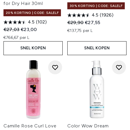
for Dry Hair 30ml
30% KORTING | CODE: SALELF
20% KORTING | CODE: SALELF
4.5
(1926)
4.5
(102)
Recommended Retail Price:
Huidige prijs:
€29,90
€27,55
Recommended Retail Price:
Huidige prijs:
€27,03
€23,00
€137,75 per L
€766,67 per L
SNEL KOPEN
SNEL KOPEN
Camille Rose Curl Love
Color Wow Dream