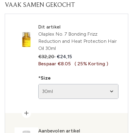
VAAK SAMEN GEKOCHT
Dit artikel
Olaplex No. 7 Bonding Frizz
Reduction and Heat Protection Hair
Oil 30ml
Recommended Retail Price:
Huidige prijs:
€32,20
€24,15
Bespaar €8.05
( 25% Korting )
*Size
30ml
Aanbevolen artikel