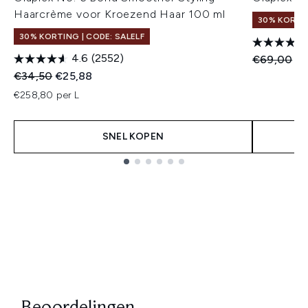
Haarcrème voor Kroezend Haar 100 ml
30% KORTIN
30% KORTING | CODE: SALELF
4.6
(2552)
Recommend
Hu
€69,00
€5
Recommended Retail Price:
Huidige prijs:
€34,50
€25,88
€258,80 per L
SNEL KOPEN
Showing slide 1