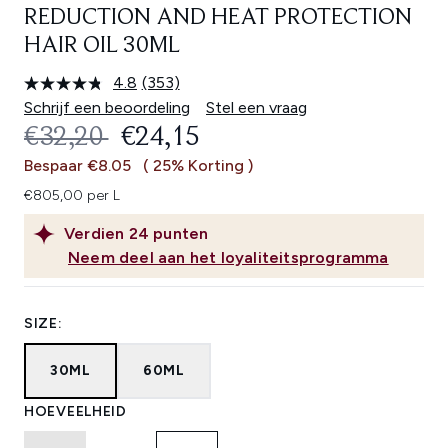
REDUCTION AND HEAT PROTECTION
HAIR OIL 30ML
4.8
(353)
Lees
353
Schrijf een beoordeling
Stel een vraag
beoordelingen.
RECOMMENDED RETAIL PRICE:
HUIDIGE PRIJS:
€32,20
€24,15
Dezelfde
paginalink.
Bespaar €8.05
( 25% Korting )
€805,00 per L
Verdien
24
punten
Neem deel aan het loyaliteitsprogramma
SIZE:
30ML
60ML
HOEVEELHEID