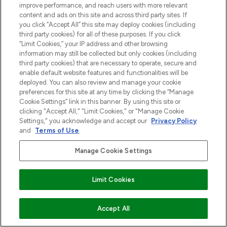
improve performance, and reach users with more relevant
content and ads on this site and across third party sites. If
you click “Accept All” this site may deploy cookies (including
third party cookies) for all of these purposes. If you click
“Limit Cookies,” your IP address and other browsing
information may still be collected but only cookies (including
third party cookies) that are necessary to operate, secure and
enable default website features and functionalities will be
deployed. You can also review and manage your cookie
preferences for this site at any time by clicking the “Manage
LOOKFANTASTIC is de ultieme online
Cookie Settings” link in this banner. By using this site or
beautybestemming van Europa, met de
clicking "Accept All," "Limit Cookies," or "Manage Cookie
beste huidverzorging, haarproducten en
Settings," you acknowledge and accept our
Privacy Policy
make-up van meer dan 200 topmerken.
and
Terms of Use
.
Shop online of via de app, met gratis
verzending vanaf €40.
Manage Cookie Settings
Cookie-toestemming
Limit Cookies
Do Not Sell or Share My Personal
Information
VOEG TOE AAN WINKELMANDJE
Accept All
HELP & INFORMATIE