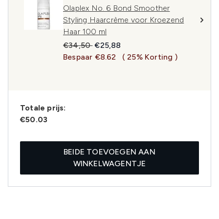
Olaplex No. 6 Bond Smoother
Styling Haarcrème voor Kroezend
Haar 100 ml
Recommended Retail Price:
Huidige prijs:
€34,50
€25,88
Bespaar €8.62
( 25% Korting )
Totale prijs:
€50.03
BEIDE TOEVOEGEN AAN
WINKELWAGENTJE